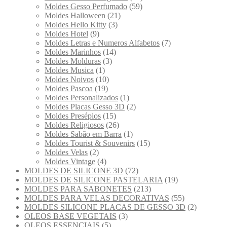
Moldes Gesso Perfumado
(59)
Moldes Halloween
(21)
Moldes Hello Kitty
(3)
Moldes Hotel
(9)
Moldes Letras e Numeros Alfabetos
(7)
Moldes Marinhos
(14)
Moldes Molduras
(3)
Moldes Musica
(1)
Moldes Noivos
(10)
Moldes Pascoa
(19)
Moldes Personalizados
(1)
Moldes Placas Gesso 3D
(2)
Moldes Presépios
(15)
Moldes Religiosos
(26)
Moldes Sabão em Barra
(1)
Moldes Tourist & Souvenirs
(15)
Moldes Velas
(2)
Moldes Vintage
(4)
MOLDES DE SILICONE 3D
(72)
MOLDES DE SILICONE PASTELARIA
(19)
MOLDES PARA SABONETES
(213)
MOLDES PARA VELAS DECORATIVAS
(55)
MOLDES SILICONE PLACAS DE GESSO 3D
(2)
OLEOS BASE VEGETAIS
(3)
OLEOS ESSENCIAIS
(5)