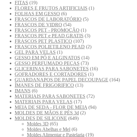
FITAS
(19)
FLORES E FRUTOS ARTIFICIAIS
(1)
FOLHAS EM GESSO
(6)
FRASCOS DE LABORATÓRIO
(5)
FRASCOS DE VIDRO
(54)
FRASCOS PET - PROMOÇÃO
(1)
FRASCOS PET e PEAD GRATIS
(3)
FRASCOS PET PLASTICO
(107)
FRASCOS POLIETILENO PEAD
(2)
GEL PARA VELAS
(1)
GESSO EM PÓ E ALGINATOS
(14)
GESSO PERFUMADO PEÇAS
(73)
GLICERINAS PARA SABONETES
(16)
GOFRADORES E CORTADORES
(1)
GUARDANAPOS DE PAPEL DECOUPAGE
(164)
ÍMANES DE FRIGORIFICO
(13)
IMANS
(6)
MATERIAIS PARA SABONETES
(72)
MATERIAIS PARA VELAS
(17)
MEIA DE SEDA - FLOR DE MEIA
(94)
MOLDES DE MÃOS E PÉS 3d
(2)
MOLDES DE SILICONE
(649)
Moldes 3D
(65)
Moldes Abelhas e Mel
(6)
Moldes Alimentar e Pastelaria
(19)