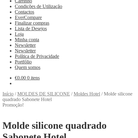
Carrinho
Condições de Utilização
Contactos
EverCompare
Finalizar compras
Lista de Desejos
Loja
Minha conta
Newsletter
Newsletter
Política de Privacidade
Portfólio
Quem somos
€
0.00
0 itens
Início
/
MOLDES DE SILICONE
/
Moldes Hotel
/
Molde silicone
quadrado Sabonete Hotel
Promoção!
Molde silicone quadrado
Sabonete Hotel