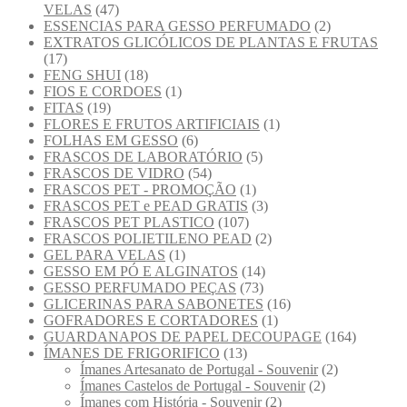
VELAS
(47)
ESSENCIAS PARA GESSO PERFUMADO
(2)
EXTRATOS GLICÓLICOS DE PLANTAS E FRUTAS
(17)
FENG SHUI
(18)
FIOS E CORDOES
(1)
FITAS
(19)
FLORES E FRUTOS ARTIFICIAIS
(1)
FOLHAS EM GESSO
(6)
FRASCOS DE LABORATÓRIO
(5)
FRASCOS DE VIDRO
(54)
FRASCOS PET - PROMOÇÃO
(1)
FRASCOS PET e PEAD GRATIS
(3)
FRASCOS PET PLASTICO
(107)
FRASCOS POLIETILENO PEAD
(2)
GEL PARA VELAS
(1)
GESSO EM PÓ E ALGINATOS
(14)
GESSO PERFUMADO PEÇAS
(73)
GLICERINAS PARA SABONETES
(16)
GOFRADORES E CORTADORES
(1)
GUARDANAPOS DE PAPEL DECOUPAGE
(164)
ÍMANES DE FRIGORIFICO
(13)
Ímanes Artesanato de Portugal - Souvenir
(2)
Ímanes Castelos de Portugal - Souvenir
(2)
Ímanes com História - Souvenir
(2)