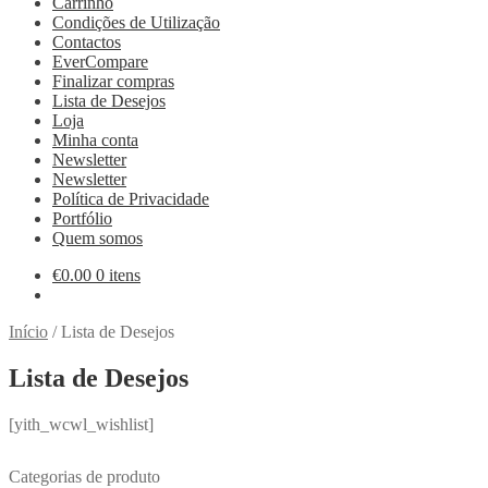
Carrinho
Condições de Utilização
Contactos
EverCompare
Finalizar compras
Lista de Desejos
Loja
Minha conta
Newsletter
Newsletter
Política de Privacidade
Portfólio
Quem somos
€
0.00
0 itens
Início
/
Lista de Desejos
Lista de Desejos
[yith_wcwl_wishlist]
Categorias de produto