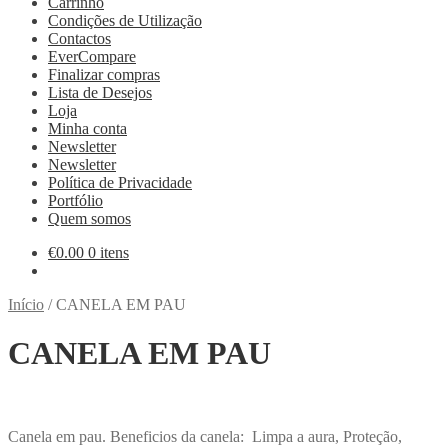
Carrinho
Condições de Utilização
Contactos
EverCompare
Finalizar compras
Lista de Desejos
Loja
Minha conta
Newsletter
Newsletter
Política de Privacidade
Portfólio
Quem somos
€
0.00
0 itens
Início
/
CANELA EM PAU
CANELA EM PAU
Canela em pau. Beneficios da canela: Limpa a aura, Proteção,