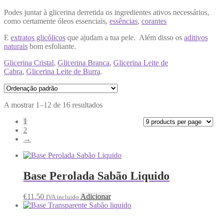
Podes juntar à glicerina derretida os ingredientes ativos necessários,
como certamente óleos essenciais,
essências
,
corantes
E
extratos glicólicos
que ajudam a tua pele. Além disso os
aditivos
naturais
bom esfoliante.
Glicerina Cristal
,
Glicerina Branca
,
Glicerina Leite de
Cabra
,
Glicerina Leite de Burra
.
A mostrar 1–12 de 16 resultados
1
2
→
Base Perolada Sabão Liquido
€
11.50
Adicionar
IVA incluido