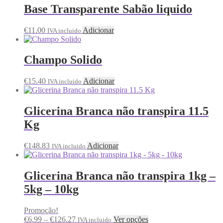
Base Transparente Sabão liquido
€
11.00
Adicionar
IVA incluido
Champo Solido
€
15.40
Adicionar
IVA incluido
Glicerina Branca não transpira 11.5
Kg
€
148.83
Adicionar
IVA incluido
Glicerina Branca não transpira 1kg –
5kg – 10kg
Promoção!
€
6.99
–
€
126.27
Ver opções
IVA incluido