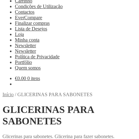
Carrinho
Condições de Utilização
Contactos
EverCompare
Finalizar compras
Lista de Desejos
Loja
Minha conta
Newsletter
Newsletter
Política de Privacidade
Portfólio
Quem somos
€
0.00
0 itens
Início
/
GLICERINAS PARA SABONETES
GLICERINAS PARA
SABONETES
Glicerinas para sabonetes. Glicerina para fazer sabonetes.