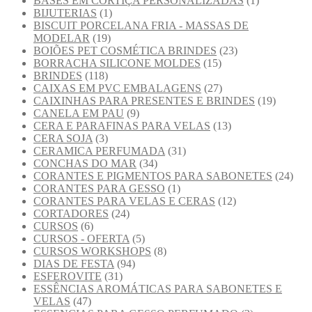
BASES EM CORTIÇA PERSONALIZADAS
(1)
BIJUTERIAS
(1)
BISCUIT PORCELANA FRIA - MASSAS DE
MODELAR
(19)
BOIÕES PET COSMÉTICA BRINDES
(23)
BORRACHA SILICONE MOLDES
(15)
BRINDES
(118)
CAIXAS EM PVC EMBALAGENS
(27)
CAIXINHAS PARA PRESENTES E BRINDES
(19)
CANELA EM PAU
(9)
CERA E PARAFINAS PARA VELAS
(13)
CERA SOJA
(3)
CERAMICA PERFUMADA
(31)
CONCHAS DO MAR
(34)
CORANTES E PIGMENTOS PARA SABONETES
(24)
CORANTES PARA GESSO
(1)
CORANTES PARA VELAS E CERAS
(12)
CORTADORES
(24)
CURSOS
(6)
CURSOS - OFERTA
(5)
CURSOS WORKSHOPS
(8)
DIAS DE FESTA
(94)
ESFEROVITE
(31)
ESSÊNCIAS AROMÁTICAS PARA SABONETES E
VELAS
(47)