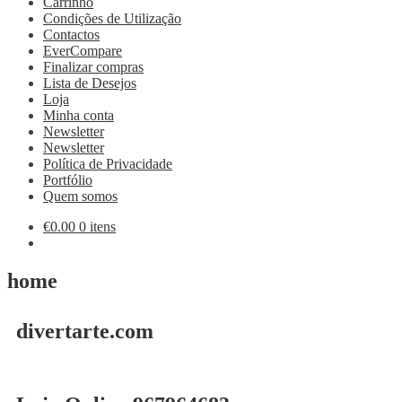
Carrinho
Condições de Utilização
Contactos
EverCompare
Finalizar compras
Lista de Desejos
Loja
Minha conta
Newsletter
Newsletter
Política de Privacidade
Portfólio
Quem somos
€
0.00
0 itens
home
divertarte.com