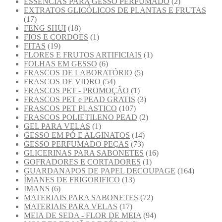
ESSENCIAS PARA GESSO PERFUMADO
(2)
EXTRATOS GLICÓLICOS DE PLANTAS E FRUTAS
(17)
FENG SHUI
(18)
FIOS E CORDOES
(1)
FITAS
(19)
FLORES E FRUTOS ARTIFICIAIS
(1)
FOLHAS EM GESSO
(6)
FRASCOS DE LABORATÓRIO
(5)
FRASCOS DE VIDRO
(54)
FRASCOS PET - PROMOÇÃO
(1)
FRASCOS PET e PEAD GRATIS
(3)
FRASCOS PET PLASTICO
(107)
FRASCOS POLIETILENO PEAD
(2)
GEL PARA VELAS
(1)
GESSO EM PÓ E ALGINATOS
(14)
GESSO PERFUMADO PEÇAS
(73)
GLICERINAS PARA SABONETES
(16)
GOFRADORES E CORTADORES
(1)
GUARDANAPOS DE PAPEL DECOUPAGE
(164)
ÍMANES DE FRIGORIFICO
(13)
IMANS
(6)
MATERIAIS PARA SABONETES
(72)
MATERIAIS PARA VELAS
(17)
MEIA DE SEDA - FLOR DE MEIA
(94)