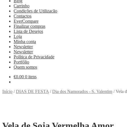
Blog
Carrinho
Condições de Utilização
Contactos
EverCompare
Finalizar compras
Lista de Desejos
Loja
Minha conta
Newsletter
Newsletter
Política de Privacidade
Portfólio
Quem somos
€
0.00
0 itens
Início
/
DIAS DE FESTA
/
Dia dos Namorados - S. Valentim
/
Vela 
Vela de Soja Vermelha Amor