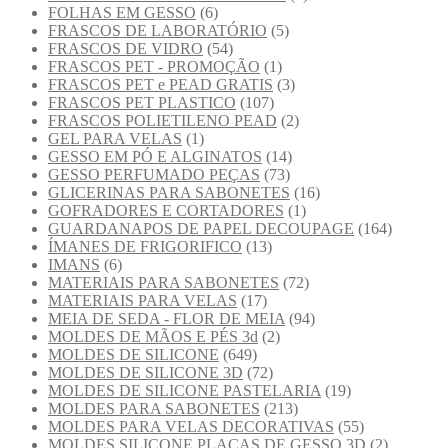
FOLHAS EM GESSO
(6)
FRASCOS DE LABORATÓRIO
(5)
FRASCOS DE VIDRO
(54)
FRASCOS PET - PROMOÇÃO
(1)
FRASCOS PET e PEAD GRATIS
(3)
FRASCOS PET PLASTICO
(107)
FRASCOS POLIETILENO PEAD
(2)
GEL PARA VELAS
(1)
GESSO EM PÓ E ALGINATOS
(14)
GESSO PERFUMADO PEÇAS
(73)
GLICERINAS PARA SABONETES
(16)
GOFRADORES E CORTADORES
(1)
GUARDANAPOS DE PAPEL DECOUPAGE
(164)
ÍMANES DE FRIGORIFICO
(13)
IMANS
(6)
MATERIAIS PARA SABONETES
(72)
MATERIAIS PARA VELAS
(17)
MEIA DE SEDA - FLOR DE MEIA
(94)
MOLDES DE MÃOS E PÉS 3d
(2)
MOLDES DE SILICONE
(649)
MOLDES DE SILICONE 3D
(72)
MOLDES DE SILICONE PASTELARIA
(19)
MOLDES PARA SABONETES
(213)
MOLDES PARA VELAS DECORATIVAS
(55)
MOLDES SILICONE PLACAS DE GESSO 3D
(2)