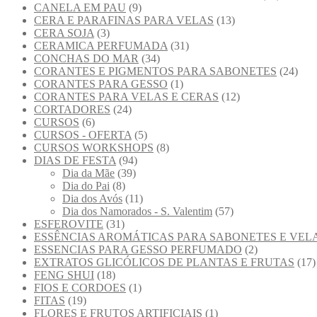
CANELA EM PAU
(9)
CERA E PARAFINAS PARA VELAS
(13)
CERA SOJA
(3)
CERAMICA PERFUMADA
(31)
CONCHAS DO MAR
(34)
CORANTES E PIGMENTOS PARA SABONETES
(24)
CORANTES PARA GESSO
(1)
CORANTES PARA VELAS E CERAS
(12)
CORTADORES
(24)
CURSOS
(6)
CURSOS - OFERTA
(5)
CURSOS WORKSHOPS
(8)
DIAS DE FESTA
(94)
Dia da Mãe
(39)
Dia do Pai
(8)
Dia dos Avós
(11)
Dia dos Namorados - S. Valentim
(57)
ESFEROVITE
(31)
ESSÊNCIAS AROMÁTICAS PARA SABONETES E VEL
ESSENCIAS PARA GESSO PERFUMADO
(2)
EXTRATOS GLICÓLICOS DE PLANTAS E FRUTAS
(17)
FENG SHUI
(18)
FIOS E CORDOES
(1)
FITAS
(19)
FLORES E FRUTOS ARTIFICIAIS
(1)