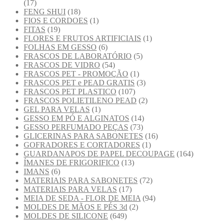
(17)
FENG SHUI
(18)
FIOS E CORDOES
(1)
FITAS
(19)
FLORES E FRUTOS ARTIFICIAIS
(1)
FOLHAS EM GESSO
(6)
FRASCOS DE LABORATÓRIO
(5)
FRASCOS DE VIDRO
(54)
FRASCOS PET - PROMOÇÃO
(1)
FRASCOS PET e PEAD GRATIS
(3)
FRASCOS PET PLASTICO
(107)
FRASCOS POLIETILENO PEAD
(2)
GEL PARA VELAS
(1)
GESSO EM PÓ E ALGINATOS
(14)
GESSO PERFUMADO PEÇAS
(73)
GLICERINAS PARA SABONETES
(16)
GOFRADORES E CORTADORES
(1)
GUARDANAPOS DE PAPEL DECOUPAGE
(164)
ÍMANES DE FRIGORIFICO
(13)
IMANS
(6)
MATERIAIS PARA SABONETES
(72)
MATERIAIS PARA VELAS
(17)
MEIA DE SEDA - FLOR DE MEIA
(94)
MOLDES DE MÃOS E PÉS 3d
(2)
MOLDES DE SILICONE
(649)