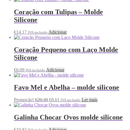
Coração com Tulipas – Molde
Silicone
€
14.17
Adicionar
IVA incluido
Coração Pequeno com Laço Molde
Silicone
€
6.09
Adicionar
IVA incluido
Favo Mel e Abelha – molde silicone
Promoção!
€
20.30
€
8.61
Ler mais
IVA incluido
Galinha Chocar Ovos molde silicone
€
10.82
Adicionar
IVA incluido