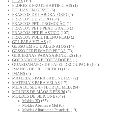
FITAS
(19)
FLORES E FRUTOS ARTIFICIAIS
(1)
FOLHAS EM GESSO
(6)
FRASCOS DE LABORATÓRIO
(5)
FRASCOS DE VIDRO
(54)
FRASCOS PET - PROMOÇÃO
(1)
FRASCOS PET e PEAD GRATIS
(3)
FRASCOS PET PLASTICO
(107)
FRASCOS POLIETILENO PEAD
(2)
GEL PARA VELAS
(1)
GESSO EM PÓ E ALGINATOS
(14)
GESSO PERFUMADO PEÇAS
(73)
GLICERINAS PARA SABONETES
(16)
GOFRADORES E CORTADORES
(1)
GUARDANAPOS DE PAPEL DECOUPAGE
(164)
ÍMANES DE FRIGORIFICO
(13)
IMANS
(6)
MATERIAIS PARA SABONETES
(72)
MATERIAIS PARA VELAS
(17)
MEIA DE SEDA - FLOR DE MEIA
(94)
MOLDES DE MÃOS E PÉS 3d
(2)
MOLDES DE SILICONE
(649)
Moldes 3D
(65)
Moldes Abelhas e Mel
(6)
Moldes Alimentar e Pastelaria
(19)