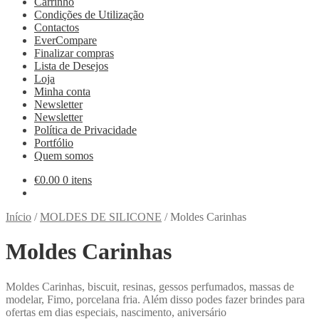
Carrinho
Condições de Utilização
Contactos
EverCompare
Finalizar compras
Lista de Desejos
Loja
Minha conta
Newsletter
Newsletter
Política de Privacidade
Portfólio
Quem somos
€
0.00
0 itens
Início
/
MOLDES DE SILICONE
/
Moldes Carinhas
Moldes Carinhas
Moldes Carinhas, biscuit, resinas, gessos perfumados, massas de
modelar, Fimo, porcelana fria. Além disso podes fazer brindes para
ofertas em dias especiais, nascimento, aniversário