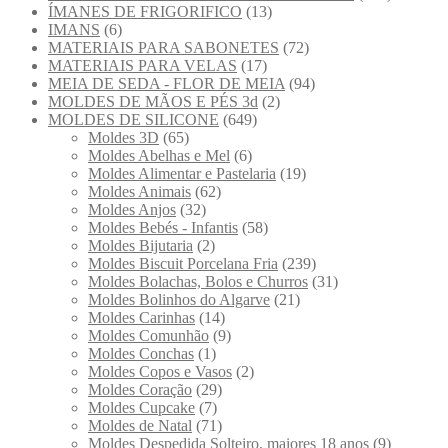
ÍMANES DE FRIGORIFICO
(13)
IMANS
(6)
MATERIAIS PARA SABONETES
(72)
MATERIAIS PARA VELAS
(17)
MEIA DE SEDA - FLOR DE MEIA
(94)
MOLDES DE MÃOS E PÉS 3d
(2)
MOLDES DE SILICONE
(649)
Moldes 3D
(65)
Moldes Abelhas e Mel
(6)
Moldes Alimentar e Pastelaria
(19)
Moldes Animais
(62)
Moldes Anjos
(32)
Moldes Bebés - Infantis
(58)
Moldes Bijutaria
(2)
Moldes Biscuit Porcelana Fria
(239)
Moldes Bolachas, Bolos e Churros
(31)
Moldes Bolinhos do Algarve
(21)
Moldes Carinhas
(14)
Moldes Comunhão
(9)
Moldes Conchas
(1)
Moldes Copos e Vasos
(2)
Moldes Coração
(29)
Moldes Cupcake
(7)
Moldes de Natal
(71)
Moldes Despedida Solteiro, maiores 18 anos
(9)