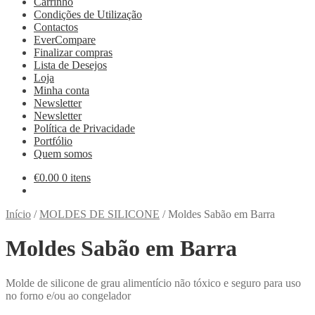
Carrinho
Condições de Utilização
Contactos
EverCompare
Finalizar compras
Lista de Desejos
Loja
Minha conta
Newsletter
Newsletter
Política de Privacidade
Portfólio
Quem somos
€
0.00
0 itens
Início
/
MOLDES DE SILICONE
/
Moldes Sabão em Barra
Moldes Sabão em Barra
Molde de silicone de grau alimentício não tóxico e seguro para uso
no forno e/ou ao congelador