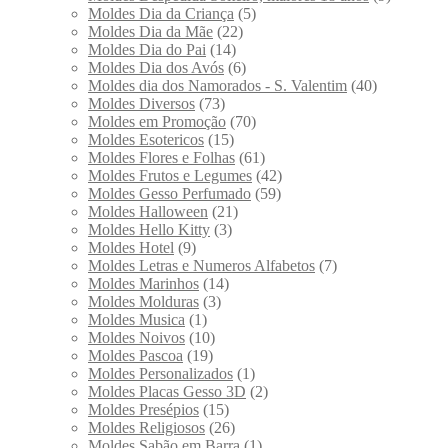
Moldes Dia da Criança
(5)
Moldes Dia da Mãe
(22)
Moldes Dia do Pai
(14)
Moldes Dia dos Avós
(6)
Moldes dia dos Namorados - S. Valentim
(40)
Moldes Diversos
(73)
Moldes em Promoção
(70)
Moldes Esotericos
(15)
Moldes Flores e Folhas
(61)
Moldes Frutos e Legumes
(42)
Moldes Gesso Perfumado
(59)
Moldes Halloween
(21)
Moldes Hello Kitty
(3)
Moldes Hotel
(9)
Moldes Letras e Numeros Alfabetos
(7)
Moldes Marinhos
(14)
Moldes Molduras
(3)
Moldes Musica
(1)
Moldes Noivos
(10)
Moldes Pascoa
(19)
Moldes Personalizados
(1)
Moldes Placas Gesso 3D
(2)
Moldes Presépios
(15)
Moldes Religiosos
(26)
Moldes Sabão em Barra
(1)