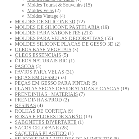
Moldes Tourist & Souvenirs
(15)
Moldes Velas
(2)
Moldes Vintage
(4)
MOLDES DE SILICONE 3D
(72)
MOLDES DE SILICONE PASTELARIA
(19)
MOLDES PARA SABONETES
(213)
MOLDES PARA VELAS DECORATIVAS
(55)
MOLDES SILICONE PLACAS DE GESSO 3D
(2)
OLEOS BASE VEGETAIS
(3)
OLEOS ESSENCIAIS
(5)
ÓLEOS NATURAIS BIO
(1)
PASCOA
(3)
PAVIOS PARA VELAS
(31)
PEÇAS EM GESSO
(53)
PEÇAS EM GESSO PARA PINTAR
(5)
PLANTAS SECAS DESIDRATADAS E CASCAS
(18)
PRENDINHAS - MATERIAIS
(7)
PRENDINHAS/PROD
(2)
RESINAS
(4)
ROLHAS DE CORTIÇA
(9)
ROSAS E FLORES DE SABÃO
(13)
SABONETES DIVERTARTE
(1)
SACOS CELOFANE
(28)
SAQUETAS PLASTICO
(1)
SILICONE PARA MOLDES DE ALIMENTOS
(5)