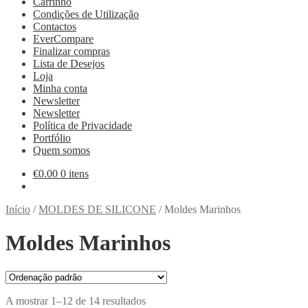
Carrinho
Condições de Utilização
Contactos
EverCompare
Finalizar compras
Lista de Desejos
Loja
Minha conta
Newsletter
Newsletter
Política de Privacidade
Portfólio
Quem somos
€
0.00
0 itens
Início
/
MOLDES DE SILICONE
/
Moldes Marinhos
Moldes Marinhos
A mostrar 1–12 de 14 resultados