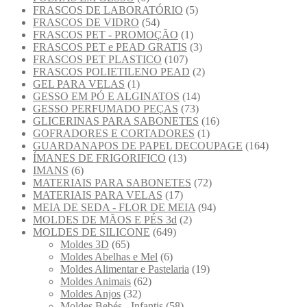
FRASCOS DE LABORATÓRIO
(5)
FRASCOS DE VIDRO
(54)
FRASCOS PET - PROMOÇÃO
(1)
FRASCOS PET e PEAD GRATIS
(3)
FRASCOS PET PLASTICO
(107)
FRASCOS POLIETILENO PEAD
(2)
GEL PARA VELAS
(1)
GESSO EM PÓ E ALGINATOS
(14)
GESSO PERFUMADO PEÇAS
(73)
GLICERINAS PARA SABONETES
(16)
GOFRADORES E CORTADORES
(1)
GUARDANAPOS DE PAPEL DECOUPAGE
(164)
ÍMANES DE FRIGORIFICO
(13)
IMANS
(6)
MATERIAIS PARA SABONETES
(72)
MATERIAIS PARA VELAS
(17)
MEIA DE SEDA - FLOR DE MEIA
(94)
MOLDES DE MÃOS E PÉS 3d
(2)
MOLDES DE SILICONE
(649)
Moldes 3D
(65)
Moldes Abelhas e Mel
(6)
Moldes Alimentar e Pastelaria
(19)
Moldes Animais
(62)
Moldes Anjos
(32)
Moldes Bebés - Infantis
(58)