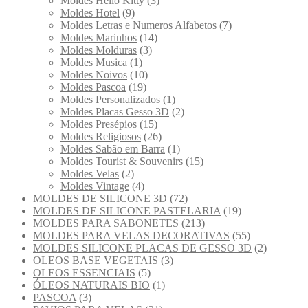
Moldes Hello Kitty
(3)
Moldes Hotel
(9)
Moldes Letras e Numeros Alfabetos
(7)
Moldes Marinhos
(14)
Moldes Molduras
(3)
Moldes Musica
(1)
Moldes Noivos
(10)
Moldes Pascoa
(19)
Moldes Personalizados
(1)
Moldes Placas Gesso 3D
(2)
Moldes Presépios
(15)
Moldes Religiosos
(26)
Moldes Sabão em Barra
(1)
Moldes Tourist & Souvenirs
(15)
Moldes Velas
(2)
Moldes Vintage
(4)
MOLDES DE SILICONE 3D
(72)
MOLDES DE SILICONE PASTELARIA
(19)
MOLDES PARA SABONETES
(213)
MOLDES PARA VELAS DECORATIVAS
(55)
MOLDES SILICONE PLACAS DE GESSO 3D
(2)
OLEOS BASE VEGETAIS
(3)
OLEOS ESSENCIAIS
(5)
ÓLEOS NATURAIS BIO
(1)
PASCOA
(3)