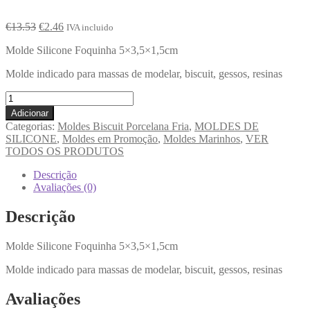
€
13.53
€
2.46
IVA incluido
Molde Silicone Foquinha 5×3,5×1,5cm
Molde indicado para massas de modelar, biscuit, gessos, resinas
Adicionar
Categorias:
Moldes Biscuit Porcelana Fria
,
MOLDES DE
SILICONE
,
Moldes em Promoção
,
Moldes Marinhos
,
VER
TODOS OS PRODUTOS
Descrição
Avaliações (0)
Descrição
Molde Silicone Foquinha 5×3,5×1,5cm
Molde indicado para massas de modelar, biscuit, gessos, resinas
Avaliações