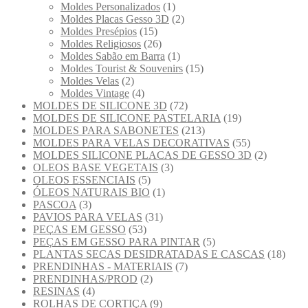
Moldes Personalizados
(1)
Moldes Placas Gesso 3D
(2)
Moldes Presépios
(15)
Moldes Religiosos
(26)
Moldes Sabão em Barra
(1)
Moldes Tourist & Souvenirs
(15)
Moldes Velas
(2)
Moldes Vintage
(4)
MOLDES DE SILICONE 3D
(72)
MOLDES DE SILICONE PASTELARIA
(19)
MOLDES PARA SABONETES
(213)
MOLDES PARA VELAS DECORATIVAS
(55)
MOLDES SILICONE PLACAS DE GESSO 3D
(2)
OLEOS BASE VEGETAIS
(3)
OLEOS ESSENCIAIS
(5)
ÓLEOS NATURAIS BIO
(1)
PASCOA
(3)
PAVIOS PARA VELAS
(31)
PEÇAS EM GESSO
(53)
PEÇAS EM GESSO PARA PINTAR
(5)
PLANTAS SECAS DESIDRATADAS E CASCAS
(18)
PRENDINHAS - MATERIAIS
(7)
PRENDINHAS/PROD
(2)
RESINAS
(4)
ROLHAS DE CORTIÇA
(9)