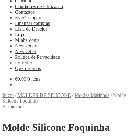
Carrinho
Condições de Utilização
Contactos
EverCompare
Finalizar compras
Lista de Desejos
Loja
Minha conta
Newsletter
Newsletter
Política de Privacidade
Portfólio
Quem somos
€
0.00
0 itens
Início
/
MOLDES DE SILICONE
/
Moldes Marinhos
/
Molde
Silicone Foquinha
Promoção!
Molde Silicone Foquinha