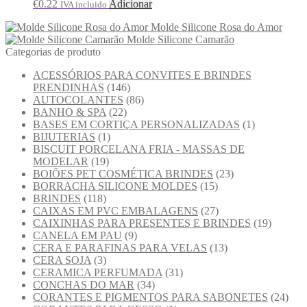
€
0.22
Adicionar
IVA incluido
Molde Silicone Rosa do Amor
Molde Silicone Camarão
Categorias de produto
ACESSÓRIOS PARA CONVITES E BRINDES
PRENDINHAS
(146)
AUTOCOLANTES
(86)
BANHO & SPA
(22)
BASES EM CORTIÇA PERSONALIZADAS
(1)
BIJUTERIAS
(1)
BISCUIT PORCELANA FRIA - MASSAS DE
MODELAR
(19)
BOIÕES PET COSMÉTICA BRINDES
(23)
BORRACHA SILICONE MOLDES
(15)
BRINDES
(118)
CAIXAS EM PVC EMBALAGENS
(27)
CAIXINHAS PARA PRESENTES E BRINDES
(19)
CANELA EM PAU
(9)
CERA E PARAFINAS PARA VELAS
(13)
CERA SOJA
(3)
CERAMICA PERFUMADA
(31)
CONCHAS DO MAR
(34)
CORANTES E PIGMENTOS PARA SABONETES
(24)