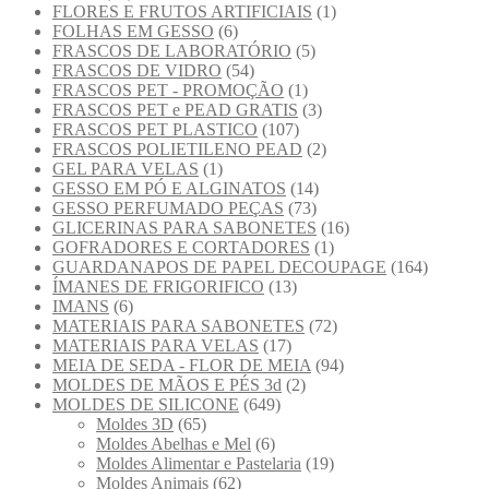
FLORES E FRUTOS ARTIFICIAIS
(1)
FOLHAS EM GESSO
(6)
FRASCOS DE LABORATÓRIO
(5)
FRASCOS DE VIDRO
(54)
FRASCOS PET - PROMOÇÃO
(1)
FRASCOS PET e PEAD GRATIS
(3)
FRASCOS PET PLASTICO
(107)
FRASCOS POLIETILENO PEAD
(2)
GEL PARA VELAS
(1)
GESSO EM PÓ E ALGINATOS
(14)
GESSO PERFUMADO PEÇAS
(73)
GLICERINAS PARA SABONETES
(16)
GOFRADORES E CORTADORES
(1)
GUARDANAPOS DE PAPEL DECOUPAGE
(164)
ÍMANES DE FRIGORIFICO
(13)
IMANS
(6)
MATERIAIS PARA SABONETES
(72)
MATERIAIS PARA VELAS
(17)
MEIA DE SEDA - FLOR DE MEIA
(94)
MOLDES DE MÃOS E PÉS 3d
(2)
MOLDES DE SILICONE
(649)
Moldes 3D
(65)
Moldes Abelhas e Mel
(6)
Moldes Alimentar e Pastelaria
(19)
Moldes Animais
(62)