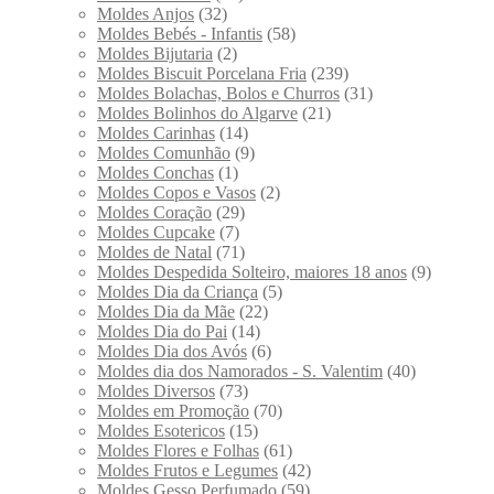
Moldes Anjos
(32)
Moldes Bebés - Infantis
(58)
Moldes Bijutaria
(2)
Moldes Biscuit Porcelana Fria
(239)
Moldes Bolachas, Bolos e Churros
(31)
Moldes Bolinhos do Algarve
(21)
Moldes Carinhas
(14)
Moldes Comunhão
(9)
Moldes Conchas
(1)
Moldes Copos e Vasos
(2)
Moldes Coração
(29)
Moldes Cupcake
(7)
Moldes de Natal
(71)
Moldes Despedida Solteiro, maiores 18 anos
(9)
Moldes Dia da Criança
(5)
Moldes Dia da Mãe
(22)
Moldes Dia do Pai
(14)
Moldes Dia dos Avós
(6)
Moldes dia dos Namorados - S. Valentim
(40)
Moldes Diversos
(73)
Moldes em Promoção
(70)
Moldes Esotericos
(15)
Moldes Flores e Folhas
(61)
Moldes Frutos e Legumes
(42)
Moldes Gesso Perfumado
(59)