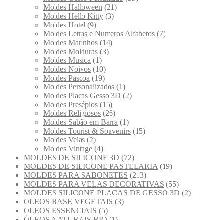
Moldes Halloween
(21)
Moldes Hello Kitty
(3)
Moldes Hotel
(9)
Moldes Letras e Numeros Alfabetos
(7)
Moldes Marinhos
(14)
Moldes Molduras
(3)
Moldes Musica
(1)
Moldes Noivos
(10)
Moldes Pascoa
(19)
Moldes Personalizados
(1)
Moldes Placas Gesso 3D
(2)
Moldes Presépios
(15)
Moldes Religiosos
(26)
Moldes Sabão em Barra
(1)
Moldes Tourist & Souvenirs
(15)
Moldes Velas
(2)
Moldes Vintage
(4)
MOLDES DE SILICONE 3D
(72)
MOLDES DE SILICONE PASTELARIA
(19)
MOLDES PARA SABONETES
(213)
MOLDES PARA VELAS DECORATIVAS
(55)
MOLDES SILICONE PLACAS DE GESSO 3D
(2)
OLEOS BASE VEGETAIS
(3)
OLEOS ESSENCIAIS
(5)
ÓLEOS NATURAIS BIO
(1)