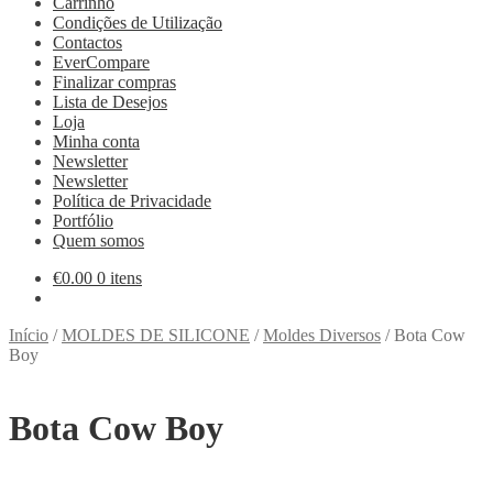
Carrinho
Condições de Utilização
Contactos
EverCompare
Finalizar compras
Lista de Desejos
Loja
Minha conta
Newsletter
Newsletter
Política de Privacidade
Portfólio
Quem somos
€
0.00
0 itens
Início
/
MOLDES DE SILICONE
/
Moldes Diversos
/
Bota Cow
Boy
Bota Cow Boy