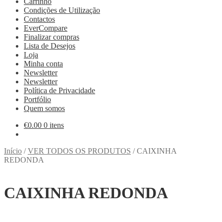
Carrinho
Condições de Utilização
Contactos
EverCompare
Finalizar compras
Lista de Desejos
Loja
Minha conta
Newsletter
Newsletter
Política de Privacidade
Portfólio
Quem somos
€
0.00
0 itens
Início
/
VER TODOS OS PRODUTOS
/
CAIXINHA
REDONDA
CAIXINHA REDONDA