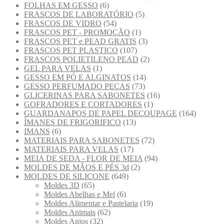
FOLHAS EM GESSO
(6)
FRASCOS DE LABORATÓRIO
(5)
FRASCOS DE VIDRO
(54)
FRASCOS PET - PROMOÇÃO
(1)
FRASCOS PET e PEAD GRATIS
(3)
FRASCOS PET PLASTICO
(107)
FRASCOS POLIETILENO PEAD
(2)
GEL PARA VELAS
(1)
GESSO EM PÓ E ALGINATOS
(14)
GESSO PERFUMADO PEÇAS
(73)
GLICERINAS PARA SABONETES
(16)
GOFRADORES E CORTADORES
(1)
GUARDANAPOS DE PAPEL DECOUPAGE
(164)
ÍMANES DE FRIGORIFICO
(13)
IMANS
(6)
MATERIAIS PARA SABONETES
(72)
MATERIAIS PARA VELAS
(17)
MEIA DE SEDA - FLOR DE MEIA
(94)
MOLDES DE MÃOS E PÉS 3d
(2)
MOLDES DE SILICONE
(649)
Moldes 3D
(65)
Moldes Abelhas e Mel
(6)
Moldes Alimentar e Pastelaria
(19)
Moldes Animais
(62)
Moldes Anjos
(32)