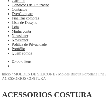
Carrinho
Condições de Utilização
Contactos
EverCompare
Finalizar compras
Lista de Desejos
Loja
Minha conta
Newsletter
Newsletter
Política de Privacidade
Portfólio
Quem somos
€
0.00
0 itens
Início
/
MOLDES DE SILICONE
/
Moldes Biscuit Porcelana Fria
/
ACESSORIOS COSTURA
ACESSORIOS COSTURA