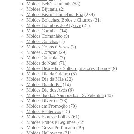
Moldes Bebés - Infantis
(58)
Moldes Bijutaria
(2)
Moldes Biscuit Porcelana Fria
(239)
Moldes Bolachas, Bolos e Churros
(31)
Moldes Bolinhos do Algarve
(21)
Moldes Carinhas
(14)
Moldes Comunhão
(9)
Moldes Conchas
(1)
Moldes Copos e Vasos
(2)
Moldes Coração
(29)
Moldes Cupcake
(7)
Moldes de Natal
(71)
Moldes Despedida Solteiro, maiores 18 anos
(9)
Moldes Dia da Criança
(5)
Moldes Dia da Mãe
(22)
Moldes Dia do Pai
(14)
Moldes Dia dos Avós
(6)
Moldes dia dos Namorados - S. Valentim
(40)
Moldes Diversos
(73)
Moldes em Promoção
(70)
Moldes Esotericos
(15)
Moldes Flores e Folhas
(61)
Moldes Frutos e Legumes
(42)
Moldes Gesso Perfumado
(59)
Moldes Halloween
(21)