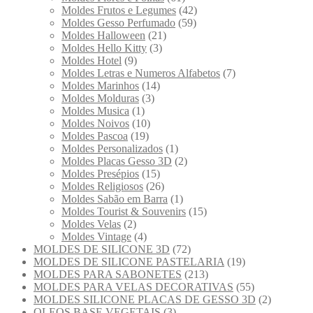
Moldes Frutos e Legumes
(42)
Moldes Gesso Perfumado
(59)
Moldes Halloween
(21)
Moldes Hello Kitty
(3)
Moldes Hotel
(9)
Moldes Letras e Numeros Alfabetos
(7)
Moldes Marinhos
(14)
Moldes Molduras
(3)
Moldes Musica
(1)
Moldes Noivos
(10)
Moldes Pascoa
(19)
Moldes Personalizados
(1)
Moldes Placas Gesso 3D
(2)
Moldes Presépios
(15)
Moldes Religiosos
(26)
Moldes Sabão em Barra
(1)
Moldes Tourist & Souvenirs
(15)
Moldes Velas
(2)
Moldes Vintage
(4)
MOLDES DE SILICONE 3D
(72)
MOLDES DE SILICONE PASTELARIA
(19)
MOLDES PARA SABONETES
(213)
MOLDES PARA VELAS DECORATIVAS
(55)
MOLDES SILICONE PLACAS DE GESSO 3D
(2)
OLEOS BASE VEGETAIS
(3)