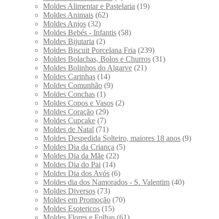
Moldes Alimentar e Pastelaria
(19)
Moldes Animais
(62)
Moldes Anjos
(32)
Moldes Bebés - Infantis
(58)
Moldes Bijutaria
(2)
Moldes Biscuit Porcelana Fria
(239)
Moldes Bolachas, Bolos e Churros
(31)
Moldes Bolinhos do Algarve
(21)
Moldes Carinhas
(14)
Moldes Comunhão
(9)
Moldes Conchas
(1)
Moldes Copos e Vasos
(2)
Moldes Coração
(29)
Moldes Cupcake
(7)
Moldes de Natal
(71)
Moldes Despedida Solteiro, maiores 18 anos
(9)
Moldes Dia da Criança
(5)
Moldes Dia da Mãe
(22)
Moldes Dia do Pai
(14)
Moldes Dia dos Avós
(6)
Moldes dia dos Namorados - S. Valentim
(40)
Moldes Diversos
(73)
Moldes em Promoção
(70)
Moldes Esotericos
(15)
Moldes Flores e Folhas
(61)