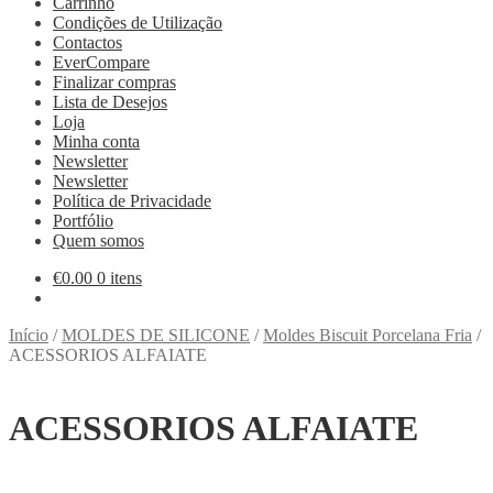
Carrinho
Condições de Utilização
Contactos
EverCompare
Finalizar compras
Lista de Desejos
Loja
Minha conta
Newsletter
Newsletter
Política de Privacidade
Portfólio
Quem somos
€
0.00
0 itens
Início
/
MOLDES DE SILICONE
/
Moldes Biscuit Porcelana Fria
/
ACESSORIOS ALFAIATE
ACESSORIOS ALFAIATE