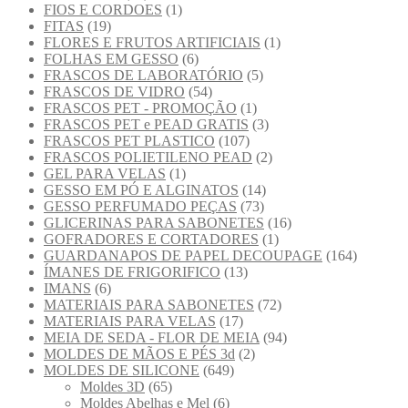
FIOS E CORDOES
(1)
FITAS
(19)
FLORES E FRUTOS ARTIFICIAIS
(1)
FOLHAS EM GESSO
(6)
FRASCOS DE LABORATÓRIO
(5)
FRASCOS DE VIDRO
(54)
FRASCOS PET - PROMOÇÃO
(1)
FRASCOS PET e PEAD GRATIS
(3)
FRASCOS PET PLASTICO
(107)
FRASCOS POLIETILENO PEAD
(2)
GEL PARA VELAS
(1)
GESSO EM PÓ E ALGINATOS
(14)
GESSO PERFUMADO PEÇAS
(73)
GLICERINAS PARA SABONETES
(16)
GOFRADORES E CORTADORES
(1)
GUARDANAPOS DE PAPEL DECOUPAGE
(164)
ÍMANES DE FRIGORIFICO
(13)
IMANS
(6)
MATERIAIS PARA SABONETES
(72)
MATERIAIS PARA VELAS
(17)
MEIA DE SEDA - FLOR DE MEIA
(94)
MOLDES DE MÃOS E PÉS 3d
(2)
MOLDES DE SILICONE
(649)
Moldes 3D
(65)
Moldes Abelhas e Mel
(6)