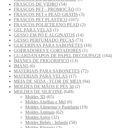
FRASCOS DE VIDRO
(54)
FRASCOS PET - PROMOÇÃO
(1)
FRASCOS PET e PEAD GRATIS
(3)
FRASCOS PET PLASTICO
(107)
FRASCOS POLIETILENO PEAD
(2)
GEL PARA VELAS
(1)
GESSO EM PÓ E ALGINATOS
(14)
GESSO PERFUMADO PEÇAS
(73)
GLICERINAS PARA SABONETES
(16)
GOFRADORES E CORTADORES
(1)
GUARDANAPOS DE PAPEL DECOUPAGE
(164)
ÍMANES DE FRIGORIFICO
(13)
IMANS
(6)
MATERIAIS PARA SABONETES
(72)
MATERIAIS PARA VELAS
(17)
MEIA DE SEDA - FLOR DE MEIA
(94)
MOLDES DE MÃOS E PÉS 3d
(2)
MOLDES DE SILICONE
(649)
Moldes 3D
(65)
Moldes Abelhas e Mel
(6)
Moldes Alimentar e Pastelaria
(19)
Moldes Animais
(62)
Moldes Anjos
(32)
Moldes Bebés - Infantis
(58)
Moldes Bijutaria
(2)