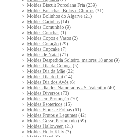
Moldes Biscuit Porcelana Fria
(239)
Moldes Bolachas, Bolos e Churros
(31)
Moldes Bolinhos do Algarve
(21)
Moldes Carinhas
(14)
Moldes Comunhão
(9)
Moldes Conchas
(1)
Moldes Copos e Vasos
(2)
Moldes Coração
(29)
Moldes Cupcake
(7)
Moldes de Natal
(71)
Moldes Despedida Solteiro, maiores 18 anos
(9)
Moldes Dia da Criança
(5)
Moldes Dia da Mãe
(22)
Moldes Dia do Pai
(14)
Moldes Dia dos Avós
(6)
Moldes dia dos Namorados - S. Valentim
(40)
Moldes Diversos
(73)
Moldes em Promoção
(70)
Moldes Esotericos
(15)
Moldes Flores e Folhas
(61)
Moldes Frutos e Legumes
(42)
Moldes Gesso Perfumado
(59)
Moldes Halloween
(21)
Moldes Hello Kitty
(3)