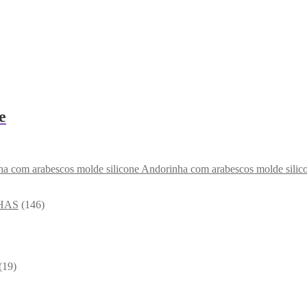
e
Andorinha com arabescos molde silic
HAS
(146)
(19)