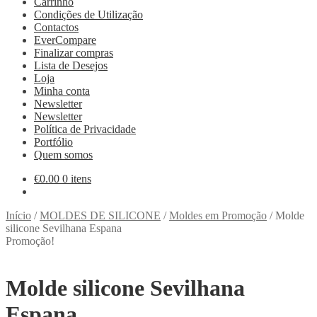
Carrinho
Condições de Utilização
Contactos
EverCompare
Finalizar compras
Lista de Desejos
Loja
Minha conta
Newsletter
Newsletter
Política de Privacidade
Portfólio
Quem somos
€
0.00
0 itens
Início
/
MOLDES DE SILICONE
/
Moldes em Promoção
/
Molde
silicone Sevilhana Espana
Promoção!
Molde silicone Sevilhana
Espana