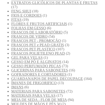
EXTRATOS GLICÓLICOS DE PLANTAS E FRUTAS
(17)
FENG SHUI
(18)
FIOS E CORDOES
(1)
FITAS
(19)
FLORES E FRUTOS ARTIFICIAIS
(1)
FOLHAS EM GESSO
(6)
FRASCOS DE LABORATÓRIO
(5)
FRASCOS DE VIDRO
(54)
FRASCOS PET - PROMOÇÃO
(1)
FRASCOS PET e PEAD GRATIS
(3)
FRASCOS PET PLASTICO
(107)
FRASCOS POLIETILENO PEAD
(2)
GEL PARA VELAS
(1)
GESSO EM PÓ E ALGINATOS
(14)
GESSO PERFUMADO PEÇAS
(73)
GLICERINAS PARA SABONETES
(16)
GOFRADORES E CORTADORES
(1)
GUARDANAPOS DE PAPEL DECOUPAGE
(164)
ÍMANES DE FRIGORIFICO
(13)
IMANS
(6)
MATERIAIS PARA SABONETES
(72)
MATERIAIS PARA VELAS
(17)
MEIA DE SEDA - FLOR DE MEIA
(94)
MOLDES DE MÃOS E PÉS 3d
(2)