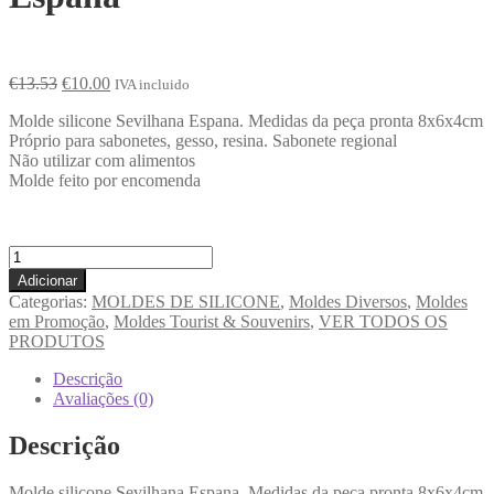
€
13.53
€
10.00
IVA incluido
Molde silicone Sevilhana Espana. Medidas da peça pronta 8x6x4cm
Próprio para sabonetes, gesso, resina. Sabonete regional
Não utilizar com alimentos
Molde feito por encomenda
Adicionar
Categorias:
MOLDES DE SILICONE
,
Moldes Diversos
,
Moldes
em Promoção
,
Moldes Tourist & Souvenirs
,
VER TODOS OS
PRODUTOS
Descrição
Avaliações (0)
Descrição
Molde silicone Sevilhana Espana. Medidas da peça pronta 8x6x4cm