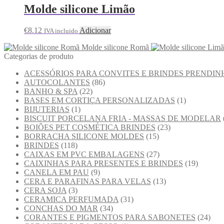
Molde silicone Limão
€
8.12
Adicionar
IVA incluido
Molde silicone Romã
Categorias de produto
ACESSÓRIOS PARA CONVITES E BRINDES PRENDIN
AUTOCOLANTES
(86)
BANHO & SPA
(22)
BASES EM CORTIÇA PERSONALIZADAS
(1)
BIJUTERIAS
(1)
BISCUIT PORCELANA FRIA - MASSAS DE MODELAR
BOIÕES PET COSMÉTICA BRINDES
(23)
BORRACHA SILICONE MOLDES
(15)
BRINDES
(118)
CAIXAS EM PVC EMBALAGENS
(27)
CAIXINHAS PARA PRESENTES E BRINDES
(19)
CANELA EM PAU
(9)
CERA E PARAFINAS PARA VELAS
(13)
CERA SOJA
(3)
CERAMICA PERFUMADA
(31)
CONCHAS DO MAR
(34)
CORANTES E PIGMENTOS PARA SABONETES
(24)