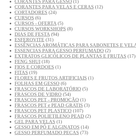
CORANTES PARA GESSO
(1)
CORANTES PARA VELAS E CERAS
(12)
CORTADORES
(24)
CURSOS
(6)
CURSOS - OFERTA
(5)
CURSOS WORKSHOPS
(8)
DIAS DE FESTA
(94)
ESFEROVITE
(31)
ESSÊNCIAS AROMÁTICAS PARA SABONETES E VEL
ESSENCIAS PARA GESSO PERFUMADO
(2)
EXTRATOS GLICÓLICOS DE PLANTAS E FRUTAS
(17)
FENG SHUI
(18)
FIOS E CORDOES
(1)
FITAS
(19)
FLORES E FRUTOS ARTIFICIAIS
(1)
FOLHAS EM GESSO
(6)
FRASCOS DE LABORATÓRIO
(5)
FRASCOS DE VIDRO
(54)
FRASCOS PET - PROMOÇÃO
(1)
FRASCOS PET e PEAD GRATIS
(3)
FRASCOS PET PLASTICO
(107)
FRASCOS POLIETILENO PEAD
(2)
GEL PARA VELAS
(1)
GESSO EM PÓ E ALGINATOS
(14)
GESSO PERFUMADO PEÇAS
(73)