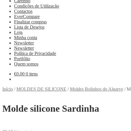
Carrinho
Condições de Utilização
Contactos
EverCompare
Finalizar compras
Lista de Desejos
Loja
Minha conta
Newsletter
Newsletter
Política de Privacidade
Portfólio
Quem somos
€
0.00
0 itens
Início
/
MOLDES DE SILICONE
/
Moldes Bolinhos do Algarve
/
Mo
Molde silicone Sardinha