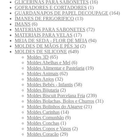
GLICERINAS PARA SABONETES
(16)
GOFRADORES E CORTADORES
(1)
GUARDANAPOS DE PAPEL DECOUPAGE
(164)
ÍMANES DE FRIGORIFICO
(13)
IMANS
(6)
MATERIAIS PARA SABONETES
(72)
MATERIAIS PARA VELAS
(17)
MEIA DE SEDA - FLOR DE MEIA
(94)
MOLDES DE MÃOS E PÉS 3d
(2)
MOLDES DE SILICONE
(649)
Moldes 3D
(65)
Moldes Abelhas e Mel
(6)
Moldes Alimentar e Pastelaria
(19)
Moldes Animais
(62)
Moldes Anjos
(32)
Moldes Bebés - Infantis
(58)
Moldes Bijutaria
(2)
Moldes Biscuit Porcelana Fria
(239)
Moldes Bolachas, Bolos e Churros
(31)
Moldes Bolinhos do Algarve
(21)
Moldes Carinhas
(14)
Moldes Comunhão
(9)
Moldes Conchas
(1)
Moldes Copos e Vasos
(2)
Moldes Coração
(29)