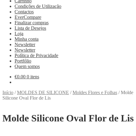
Carrinho
Condições de Utilização
Contactos
EverCompare
Finalizar compras
Lista de Desejos
Loja
Minha conta
Newsletter
Newsletter
Política de Privacidade
Portfólio
Quem somos
€
0.00
0 itens
Início
/
MOLDES DE SILICONE
/
Moldes Flores e Folhas
/
Molde
Silicone Oval Flor de Lis
Molde Silicone Oval Flor de Lis