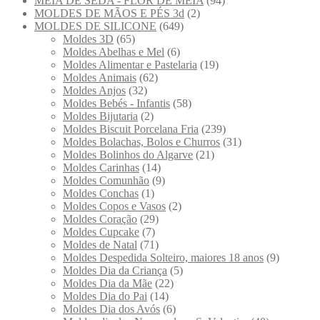
MEIA DE SEDA - FLOR DE MEIA
(94)
MOLDES DE MÃOS E PÉS 3d
(2)
MOLDES DE SILICONE
(649)
Moldes 3D
(65)
Moldes Abelhas e Mel
(6)
Moldes Alimentar e Pastelaria
(19)
Moldes Animais
(62)
Moldes Anjos
(32)
Moldes Bebés - Infantis
(58)
Moldes Bijutaria
(2)
Moldes Biscuit Porcelana Fria
(239)
Moldes Bolachas, Bolos e Churros
(31)
Moldes Bolinhos do Algarve
(21)
Moldes Carinhas
(14)
Moldes Comunhão
(9)
Moldes Conchas
(1)
Moldes Copos e Vasos
(2)
Moldes Coração
(29)
Moldes Cupcake
(7)
Moldes de Natal
(71)
Moldes Despedida Solteiro, maiores 18 anos
(9)
Moldes Dia da Criança
(5)
Moldes Dia da Mãe
(22)
Moldes Dia do Pai
(14)
Moldes Dia dos Avós
(6)