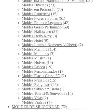
Moldes dia dos Namorados - S. Valentim
(40)
Moldes Diversos
(73)
Moldes em Promoção
(70)
Moldes Esotericos
(15)
Moldes Flores e Folhas
(61)
Moldes Frutos e Legumes
(42)
Moldes Gesso Perfumado
(59)
Moldes Halloween
(21)
Moldes Hello Kitty
(3)
Moldes Hotel
(9)
Moldes Letras e Numeros Alfabetos
(7)
Moldes Marinhos
(14)
Moldes Molduras
(3)
Moldes Musica
(1)
Moldes Noivos
(10)
Moldes Pascoa
(19)
Moldes Personalizados
(1)
Moldes Placas Gesso 3D
(2)
Moldes Presépios
(15)
Moldes Religiosos
(26)
Moldes Sabão em Barra
(1)
Moldes Tourist & Souvenirs
(15)
Moldes Velas
(2)
Moldes Vintage
(4)
MOLDES DE SILICONE 3D
(72)