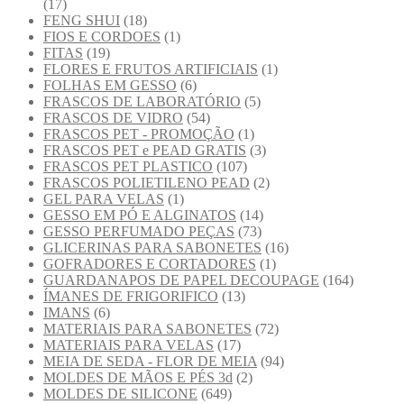
(17)
FENG SHUI
(18)
FIOS E CORDOES
(1)
FITAS
(19)
FLORES E FRUTOS ARTIFICIAIS
(1)
FOLHAS EM GESSO
(6)
FRASCOS DE LABORATÓRIO
(5)
FRASCOS DE VIDRO
(54)
FRASCOS PET - PROMOÇÃO
(1)
FRASCOS PET e PEAD GRATIS
(3)
FRASCOS PET PLASTICO
(107)
FRASCOS POLIETILENO PEAD
(2)
GEL PARA VELAS
(1)
GESSO EM PÓ E ALGINATOS
(14)
GESSO PERFUMADO PEÇAS
(73)
GLICERINAS PARA SABONETES
(16)
GOFRADORES E CORTADORES
(1)
GUARDANAPOS DE PAPEL DECOUPAGE
(164)
ÍMANES DE FRIGORIFICO
(13)
IMANS
(6)
MATERIAIS PARA SABONETES
(72)
MATERIAIS PARA VELAS
(17)
MEIA DE SEDA - FLOR DE MEIA
(94)
MOLDES DE MÃOS E PÉS 3d
(2)
MOLDES DE SILICONE
(649)