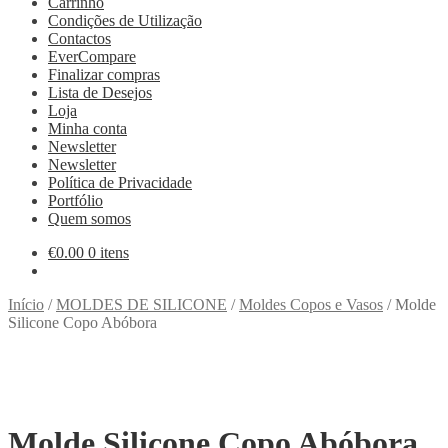
Carrinho
Condições de Utilização
Contactos
EverCompare
Finalizar compras
Lista de Desejos
Loja
Minha conta
Newsletter
Newsletter
Política de Privacidade
Portfólio
Quem somos
€
0.00
0 itens
Início
/
MOLDES DE SILICONE
/
Moldes Copos e Vasos
/
Molde
Silicone Copo Abóbora
Molde Silicone Copo Abóbora