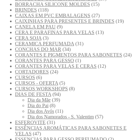
BORRACHA SILICONE MOLDES
(15)
BRINDES
(118)
CAIXAS EM PVC EMBALAGENS
(27)
CAIXINHAS PARA PRESENTES E BRINDES
(19)
CANELA EM PAU
(9)
CERA E PARAFINAS PARA VELAS
(13)
CERA SOJA
(3)
CERAMICA PERFUMADA
(31)
CONCHAS DO MAR
(34)
CORANTES E PIGMENTOS PARA SABONETES
(24)
CORANTES PARA GESSO
(1)
CORANTES PARA VELAS E CERAS
(12)
CORTADORES
(24)
CURSOS
(6)
CURSOS - OFERTA
(5)
CURSOS WORKSHOPS
(8)
DIAS DE FESTA
(94)
Dia da Mãe
(39)
Dia do Pai
(8)
Dia dos Avós
(11)
Dia dos Namorados - S. Valentim
(57)
ESFEROVITE
(31)
ESSÊNCIAS AROMÁTICAS PARA SABONETES E
VELAS
(47)
ESSENCIAS PARA GESSO PERFUMADO
(2)