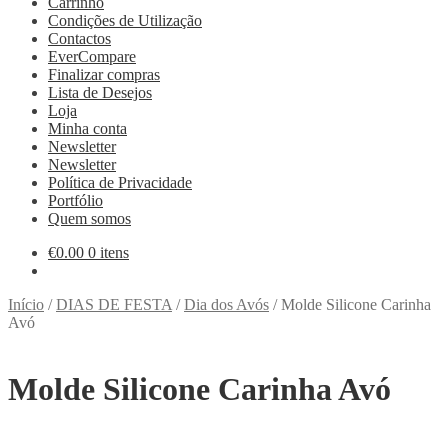
Carrinho
Condições de Utilização
Contactos
EverCompare
Finalizar compras
Lista de Desejos
Loja
Minha conta
Newsletter
Newsletter
Política de Privacidade
Portfólio
Quem somos
€
0.00
0 itens
Início
/
DIAS DE FESTA
/
Dia dos Avós
/
Molde Silicone Carinha
Avó
Molde Silicone Carinha Avó