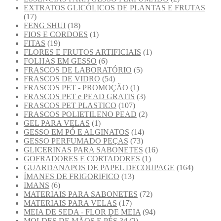
EXTRATOS GLICÓLICOS DE PLANTAS E FRUTAS
(17)
FENG SHUI
(18)
FIOS E CORDOES
(1)
FITAS
(19)
FLORES E FRUTOS ARTIFICIAIS
(1)
FOLHAS EM GESSO
(6)
FRASCOS DE LABORATÓRIO
(5)
FRASCOS DE VIDRO
(54)
FRASCOS PET - PROMOÇÃO
(1)
FRASCOS PET e PEAD GRATIS
(3)
FRASCOS PET PLASTICO
(107)
FRASCOS POLIETILENO PEAD
(2)
GEL PARA VELAS
(1)
GESSO EM PÓ E ALGINATOS
(14)
GESSO PERFUMADO PEÇAS
(73)
GLICERINAS PARA SABONETES
(16)
GOFRADORES E CORTADORES
(1)
GUARDANAPOS DE PAPEL DECOUPAGE
(164)
ÍMANES DE FRIGORIFICO
(13)
IMANS
(6)
MATERIAIS PARA SABONETES
(72)
MATERIAIS PARA VELAS
(17)
MEIA DE SEDA - FLOR DE MEIA
(94)
MOLDES DE MÃOS E PÉS 3d
(2)