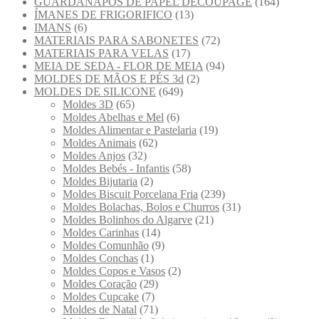
GUARDANAPOS DE PAPEL DECOUPAGE
(164)
ÍMANES DE FRIGORIFICO
(13)
IMANS
(6)
MATERIAIS PARA SABONETES
(72)
MATERIAIS PARA VELAS
(17)
MEIA DE SEDA - FLOR DE MEIA
(94)
MOLDES DE MÃOS E PÉS 3d
(2)
MOLDES DE SILICONE
(649)
Moldes 3D
(65)
Moldes Abelhas e Mel
(6)
Moldes Alimentar e Pastelaria
(19)
Moldes Animais
(62)
Moldes Anjos
(32)
Moldes Bebés - Infantis
(58)
Moldes Bijutaria
(2)
Moldes Biscuit Porcelana Fria
(239)
Moldes Bolachas, Bolos e Churros
(31)
Moldes Bolinhos do Algarve
(21)
Moldes Carinhas
(14)
Moldes Comunhão
(9)
Moldes Conchas
(1)
Moldes Copos e Vasos
(2)
Moldes Coração
(29)
Moldes Cupcake
(7)
Moldes de Natal
(71)