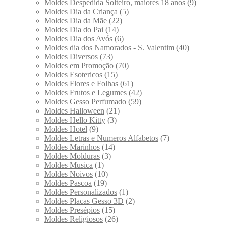
Moldes Despedida Solteiro, maiores 18 anos
(9)
Moldes Dia da Criança
(5)
Moldes Dia da Mãe
(22)
Moldes Dia do Pai
(14)
Moldes Dia dos Avós
(6)
Moldes dia dos Namorados - S. Valentim
(40)
Moldes Diversos
(73)
Moldes em Promoção
(70)
Moldes Esotericos
(15)
Moldes Flores e Folhas
(61)
Moldes Frutos e Legumes
(42)
Moldes Gesso Perfumado
(59)
Moldes Halloween
(21)
Moldes Hello Kitty
(3)
Moldes Hotel
(9)
Moldes Letras e Numeros Alfabetos
(7)
Moldes Marinhos
(14)
Moldes Molduras
(3)
Moldes Musica
(1)
Moldes Noivos
(10)
Moldes Pascoa
(19)
Moldes Personalizados
(1)
Moldes Placas Gesso 3D
(2)
Moldes Presépios
(15)
Moldes Religiosos
(26)