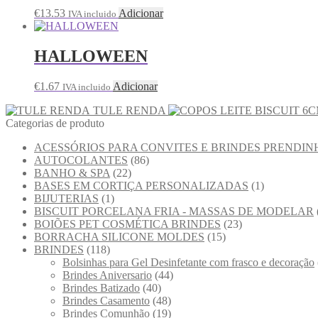
€
13.53
Adicionar
IVA incluido
HALLOWEEN
€
1.67
Adicionar
IVA incluido
TULE RENDA
Categorias de produto
ACESSÓRIOS PARA CONVITES E BRINDES PRENDIN
AUTOCOLANTES
(86)
BANHO & SPA
(22)
BASES EM CORTIÇA PERSONALIZADAS
(1)
BIJUTERIAS
(1)
BISCUIT PORCELANA FRIA - MASSAS DE MODELAR
BOIÕES PET COSMÉTICA BRINDES
(23)
BORRACHA SILICONE MOLDES
(15)
BRINDES
(118)
Bolsinhas para Gel Desinfetante com frasco e decoração
Brindes Aniversario
(44)
Brindes Batizado
(40)
Brindes Casamento
(48)
Brindes Comunhão
(19)