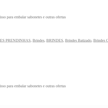
so para embalar sabonetes e outras ofertas
DES PRENDINHAS
,
Brindes
,
BRINDES
,
Brindes Batizado
,
Brindes 
so para embalar sabonetes e outras ofertas