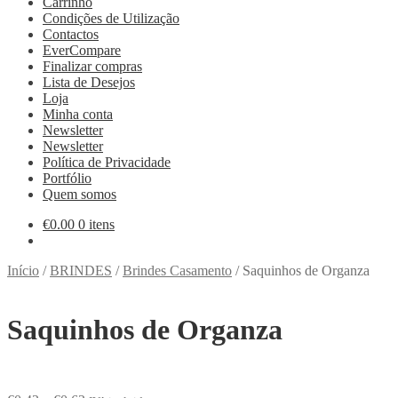
Carrinho
Condições de Utilização
Contactos
EverCompare
Finalizar compras
Lista de Desejos
Loja
Minha conta
Newsletter
Newsletter
Política de Privacidade
Portfólio
Quem somos
€
0.00
0 itens
Início
/
BRINDES
/
Brindes Casamento
/
Saquinhos de Organza
Saquinhos de Organza