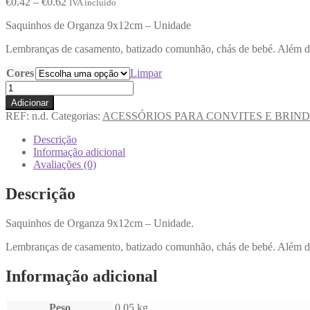
€
0.42
–
€
0.62
IVA incluido
Saquinhos de Organza 9x12cm – Unidade
Lembranças de casamento, batizado comunhão, chás de bebé. Além dis
Cores
Limpar
Adicionar
REF:
n.d.
Categorias:
ACESSÓRIOS PARA CONVITES E BRIN
Descrição
Informação adicional
Avaliações (0)
Descrição
Saquinhos de Organza 9x12cm – Unidade.
Lembranças de casamento, batizado comunhão, chás de bebé. Além dis
Informação adicional
Peso
0.05 kg