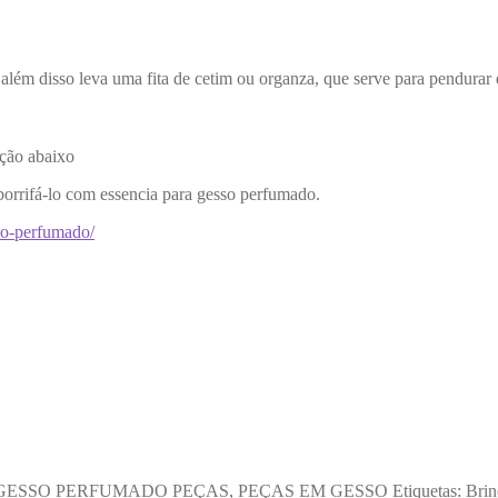
lém disso leva uma fita de cetim ou organza, que serve para pendurar 
pção abaixo
borrifá-lo com essencia para gesso perfumado.
sso-perfumado/
GESSO PERFUMADO PEÇAS
,
PEÇAS EM GESSO
Etiquetas:
Brin