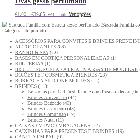
Uvas gesso perfumado
€
1.00
–
€
39.85
Ver opções
IVA incluido
.Sagrada Familia c
Categorias de produto
ACESSÓRIOS PARA CONVITES E BRINDES PRENDIN
AUTOCOLANTES
(86)
BANHO & SPA
(22)
BASES EM CORTIÇA PERSONALIZADAS
(1)
BIJUTERIAS
(1)
BISCUIT PORCELANA FRIA - MASSAS DE MODELAR
BOIÕES PET COSMÉTICA BRINDES
(23)
BORRACHA SILICONE MOLDES
(15)
BRINDES
(118)
Bolsinhas para Gel Desinfetante com frasco e decoração
Brindes Aniversario
(44)
Brindes Batizado
(40)
Brindes Casamento
(48)
Brindes Comunhão
(19)
Brindes Natal
(11)
CAIXAS EM PVC EMBALAGENS
(27)
CAIXINHAS PARA PRESENTES E BRINDES
(19)
CANELA EM PAU
(9)