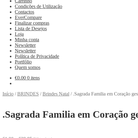
Carrinho
Condições de Utilização
Contactos
EverCompare
Finalizar compras
Lista de Desejos
Loja
Minha conta
Newsletter
Newsletter
Política de Privacidade
Portfólio
Quem somos
€
0.00
0 itens
Início
/
BRINDES
/
Brindes Natal
/
.Sagrada Familia em Coração ge
.Sagrada Familia em Coração g