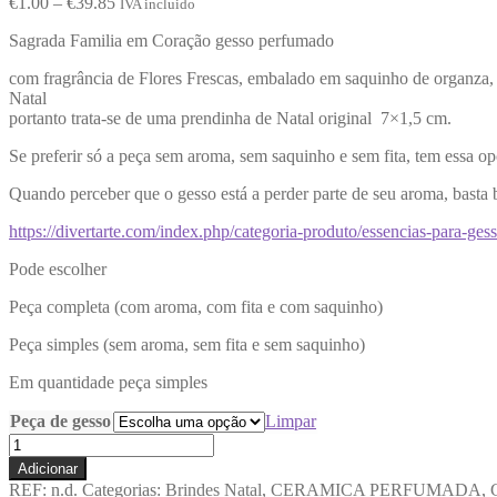
€
1.00
–
€
39.85
IVA incluido
Sagrada Familia em Coração gesso perfumado
com fragrância de Flores Frescas, embalado em saquinho de organza, a
Natal
portanto trata-se de uma prendinha de Natal original 7×1,5 cm.
Se preferir só a peça sem aroma, sem saquinho e sem fita, tem essa o
Quando perceber que o gesso está a perder parte de seu aroma, basta 
https://divertarte.com/index.php/categoria-produto/essencias-para-ge
Pode escolher
Peça completa (com aroma, com fita e com saquinho)
Peça simples (sem aroma, sem fita e sem saquinho)
Em quantidade peça simples
Peça de gesso
Limpar
Adicionar
REF:
n.d.
Categorias:
Brindes Natal
,
CERAMICA PERFUMADA
,