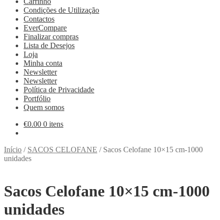
Carrinho
Condições de Utilização
Contactos
EverCompare
Finalizar compras
Lista de Desejos
Loja
Minha conta
Newsletter
Newsletter
Política de Privacidade
Portfólio
Quem somos
€
0.00
0 itens
Início
/
SACOS CELOFANE
/
Sacos Celofane 10×15 cm-1000
unidades
Sacos Celofane 10×15 cm-1000
unidades