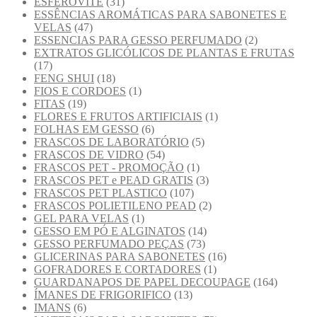
ESFEROVITE
(31)
ESSÊNCIAS AROMÁTICAS PARA SABONETES E
VELAS
(47)
ESSENCIAS PARA GESSO PERFUMADO
(2)
EXTRATOS GLICÓLICOS DE PLANTAS E FRUTAS
(17)
FENG SHUI
(18)
FIOS E CORDOES
(1)
FITAS
(19)
FLORES E FRUTOS ARTIFICIAIS
(1)
FOLHAS EM GESSO
(6)
FRASCOS DE LABORATÓRIO
(5)
FRASCOS DE VIDRO
(54)
FRASCOS PET - PROMOÇÃO
(1)
FRASCOS PET e PEAD GRATIS
(3)
FRASCOS PET PLASTICO
(107)
FRASCOS POLIETILENO PEAD
(2)
GEL PARA VELAS
(1)
GESSO EM PÓ E ALGINATOS
(14)
GESSO PERFUMADO PEÇAS
(73)
GLICERINAS PARA SABONETES
(16)
GOFRADORES E CORTADORES
(1)
GUARDANAPOS DE PAPEL DECOUPAGE
(164)
ÍMANES DE FRIGORIFICO
(13)
IMANS
(6)