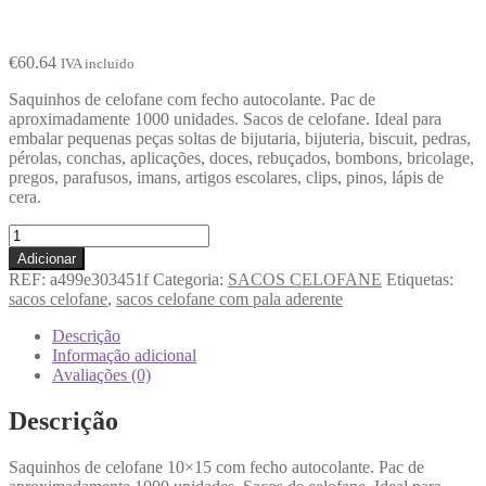
€
60.64
IVA incluido
Saquinhos de celofane com fecho autocolante. Pac de
aproximadamente 1000 unidades. Sacos de celofane. Ideal para
embalar pequenas peças soltas de bijutaria, bijuteria, biscuit, pedras,
pérolas, conchas, aplicações, doces, rebuçados, bombons, bricolage,
pregos, parafusos, imans, artigos escolares, clips, pinos, lápis de
cera.
Adicionar
REF:
a499e303451f
Categoria:
SACOS CELOFANE
Etiquetas:
sacos celofane
,
sacos celofane com pala aderente
Descrição
Informação adicional
Avaliações (0)
Descrição
Saquinhos de celofane 10×15 com fecho autocolante. Pac de