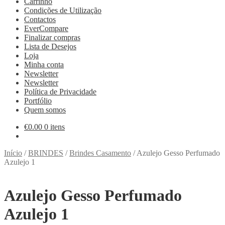
Carrinho
Condições de Utilização
Contactos
EverCompare
Finalizar compras
Lista de Desejos
Loja
Minha conta
Newsletter
Newsletter
Política de Privacidade
Portfólio
Quem somos
€
0.00
0 itens
Início
/
BRINDES
/
Brindes Casamento
/
Azulejo Gesso Perfumado
Azulejo 1
Azulejo Gesso Perfumado
Azulejo 1