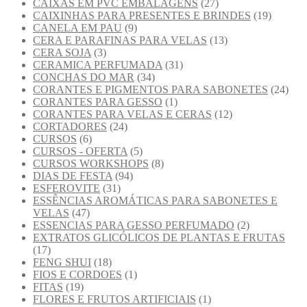
CAIXAS EM PVC EMBALAGENS
(27)
CAIXINHAS PARA PRESENTES E BRINDES
(19)
CANELA EM PAU
(9)
CERA E PARAFINAS PARA VELAS
(13)
CERA SOJA
(3)
CERAMICA PERFUMADA
(31)
CONCHAS DO MAR
(34)
CORANTES E PIGMENTOS PARA SABONETES
(24)
CORANTES PARA GESSO
(1)
CORANTES PARA VELAS E CERAS
(12)
CORTADORES
(24)
CURSOS
(6)
CURSOS - OFERTA
(5)
CURSOS WORKSHOPS
(8)
DIAS DE FESTA
(94)
ESFEROVITE
(31)
ESSÊNCIAS AROMÁTICAS PARA SABONETES E
VELAS
(47)
ESSENCIAS PARA GESSO PERFUMADO
(2)
EXTRATOS GLICÓLICOS DE PLANTAS E FRUTAS
(17)
FENG SHUI
(18)
FIOS E CORDOES
(1)
FITAS
(19)
FLORES E FRUTOS ARTIFICIAIS
(1)