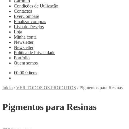
Carrinho
Condições de Utilização
Contactos
EverCompare
Finalizar compras
Lista de Desejos
Loja
Minha conta
Newsletter
Newsletter
Política de Privacidade
Portfólio
Quem somos
€
0.00
0 itens
Início
/
VER TODOS OS PRODUTOS
/
Pigmentos para Resinas
Pigmentos para Resinas