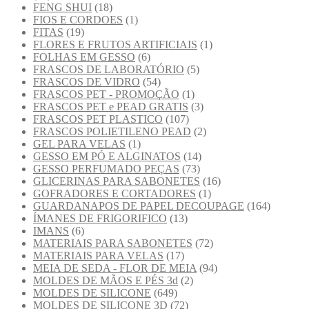
FENG SHUI
(18)
FIOS E CORDOES
(1)
FITAS
(19)
FLORES E FRUTOS ARTIFICIAIS
(1)
FOLHAS EM GESSO
(6)
FRASCOS DE LABORATÓRIO
(5)
FRASCOS DE VIDRO
(54)
FRASCOS PET - PROMOÇÃO
(1)
FRASCOS PET e PEAD GRATIS
(3)
FRASCOS PET PLASTICO
(107)
FRASCOS POLIETILENO PEAD
(2)
GEL PARA VELAS
(1)
GESSO EM PÓ E ALGINATOS
(14)
GESSO PERFUMADO PEÇAS
(73)
GLICERINAS PARA SABONETES
(16)
GOFRADORES E CORTADORES
(1)
GUARDANAPOS DE PAPEL DECOUPAGE
(164)
ÍMANES DE FRIGORIFICO
(13)
IMANS
(6)
MATERIAIS PARA SABONETES
(72)
MATERIAIS PARA VELAS
(17)
MEIA DE SEDA - FLOR DE MEIA
(94)
MOLDES DE MÃOS E PÉS 3d
(2)
MOLDES DE SILICONE
(649)
MOLDES DE SILICONE 3D
(72)