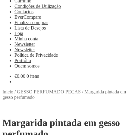
Carrinho
Condições de Utilização
Contactos
EverCompare
Finalizar compras
Lista de Desejos
Loja
Minha conta
Newsletter
Newsletter
Política de Privacidade
Portfólio
Quem somos
€
0.00
0 itens
Início
/
GESSO PERFUMADO PEÇAS
/
Margarida pintada em
gesso perfumado
Margarida pintada em gesso
perfumado