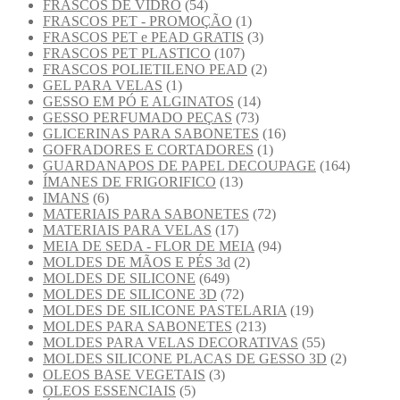
FRASCOS DE VIDRO
(54)
FRASCOS PET - PROMOÇÃO
(1)
FRASCOS PET e PEAD GRATIS
(3)
FRASCOS PET PLASTICO
(107)
FRASCOS POLIETILENO PEAD
(2)
GEL PARA VELAS
(1)
GESSO EM PÓ E ALGINATOS
(14)
GESSO PERFUMADO PEÇAS
(73)
GLICERINAS PARA SABONETES
(16)
GOFRADORES E CORTADORES
(1)
GUARDANAPOS DE PAPEL DECOUPAGE
(164)
ÍMANES DE FRIGORIFICO
(13)
IMANS
(6)
MATERIAIS PARA SABONETES
(72)
MATERIAIS PARA VELAS
(17)
MEIA DE SEDA - FLOR DE MEIA
(94)
MOLDES DE MÃOS E PÉS 3d
(2)
MOLDES DE SILICONE
(649)
MOLDES DE SILICONE 3D
(72)
MOLDES DE SILICONE PASTELARIA
(19)
MOLDES PARA SABONETES
(213)
MOLDES PARA VELAS DECORATIVAS
(55)
MOLDES SILICONE PLACAS DE GESSO 3D
(2)
OLEOS BASE VEGETAIS
(3)
OLEOS ESSENCIAIS
(5)