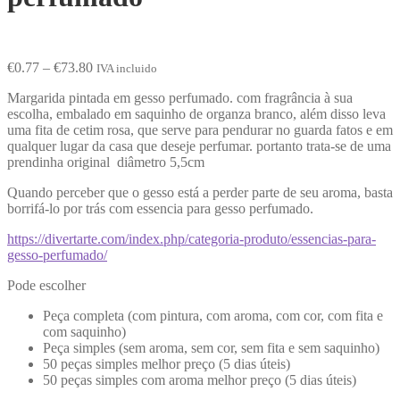
€
0.77
–
€
73.80
IVA incluido
Margarida pintada em gesso perfumado. com fragrância à sua
escolha, embalado em saquinho de organza branco, além disso leva
uma fita de cetim rosa, que serve para pendurar no guarda fatos e em
qualquer lugar da casa que deseje perfumar. portanto trata-se de uma
prendinha original diâmetro 5,5cm
Quando perceber que o gesso está a perder parte de seu aroma, basta
borrifá-lo por trás com essencia para gesso perfumado.
https://divertarte.com/index.php/categoria-produto/essencias-para-
gesso-perfumado/
Pode escolher
Peça completa (com pintura, com aroma, com cor, com fita e
com saquinho)
Peça simples (sem aroma, sem cor, sem fita e sem saquinho)
50 peças simples melhor preço (5 dias úteis)
50 peças simples com aroma melhor preço (5 dias úteis)