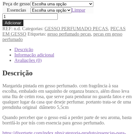
Peça de gesso
Essencias
Limpar
Adicionar
REF:
n.d.
Categorias:
GESSO PERFUMADO PEÇAS
,
PEÇAS
EM GESSO
Etiquetas:
gesso perfumado peças
,
peças em gesso
perfumado
Descrição
Informação adicional
Avaliações (0)
Descrição
Margarida pintada em gesso perfumado. com fragrância à sua
escolha, embalado em saquinho de organza branco, além disso leva
uma fita de cetim rosa, que serve para pendurar no guarda fatos e em
qualquer lugar da casa que deseje perfumar. portanto trata-se de uma
prendinha original diâmetro 5,5cm
Quando perceber que o gesso está a perder parte de seu aroma, basta
borrifá-lo por trás com essencia para gesso perfumado.
https://divertarte.com/index.php/categoria-produto/essencias-para-