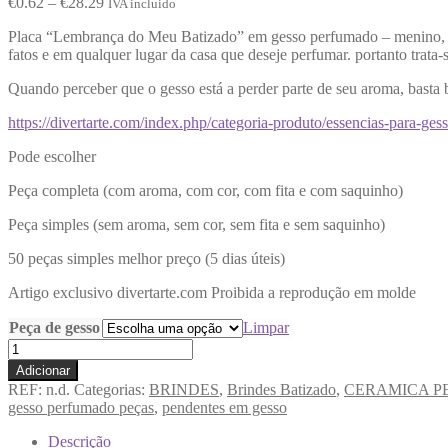
€
0.62
–
€
28.29
IVA incluido
Placa “Lembrança do Meu Batizado” em gesso perfumado – menino, com
fatos e em qualquer lugar da casa que deseje perfumar. portanto trat
Quando perceber que o gesso está a perder parte de seu aroma, basta 
https://divertarte.com/index.php/categoria-produto/essencias-para-ge
Pode escolher
Peça completa (com aroma, com cor, com fita e com saquinho)
Peça simples (sem aroma, sem cor, sem fita e sem saquinho)
50 peças simples melhor preço (5 dias úteis)
Artigo exclusivo divertarte.com Proibida a reprodução em molde
Peça de gesso
Limpar
Adicionar
REF:
n.d.
Categorias:
BRINDES
,
Brindes Batizado
,
CERAMICA 
gesso perfumado peças
,
pendentes em gesso
Descrição