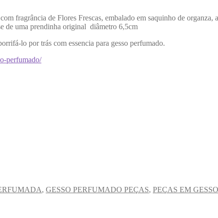
 fragrância de Flores Frescas, embalado em saquinho de organza, alé
a-se de uma prendinha original diâmetro 6,5cm
borrifá-lo por trás com essencia para gesso perfumado.
sso-perfumado/
PERFUMADA
,
GESSO PERFUMADO PEÇAS
,
PEÇAS EM GESS