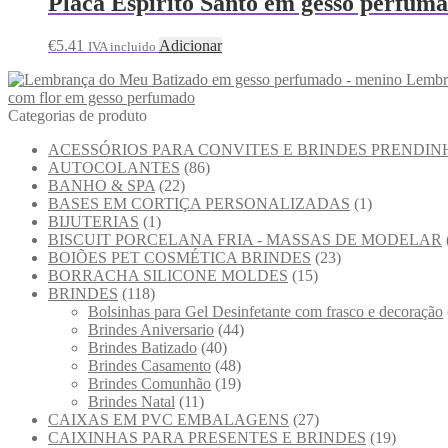
Placa Espirito Santo em gesso perfum
€
5.41
Adicionar
IVA incluido
Lembr
com flor em gesso perfumado
Categorias de produto
ACESSÓRIOS PARA CONVITES E BRINDES PRENDIN
AUTOCOLANTES
(86)
BANHO & SPA
(22)
BASES EM CORTIÇA PERSONALIZADAS
(1)
BIJUTERIAS
(1)
BISCUIT PORCELANA FRIA - MASSAS DE MODELAR
BOIÕES PET COSMÉTICA BRINDES
(23)
BORRACHA SILICONE MOLDES
(15)
BRINDES
(118)
Bolsinhas para Gel Desinfetante com frasco e decoração
Brindes Aniversario
(44)
Brindes Batizado
(40)
Brindes Casamento
(48)
Brindes Comunhão
(19)
Brindes Natal
(11)
CAIXAS EM PVC EMBALAGENS
(27)
CAIXINHAS PARA PRESENTES E BRINDES
(19)