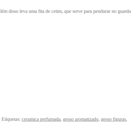
m disso leva uma fita de cetim, que serve para pendurar no guarda
O
Etiquetas:
ceramica perfumada
,
gesso aromatizado
,
gesso figuras
,