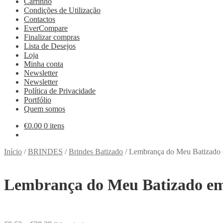
Carrinho
Condições de Utilização
Contactos
EverCompare
Finalizar compras
Lista de Desejos
Loja
Minha conta
Newsletter
Newsletter
Política de Privacidade
Portfólio
Quem somos
€
0.00
0 itens
Início
/
BRINDES
/
Brindes Batizado
/
Lembrança do Meu Batizado 
Lembrança do Meu Batizado em