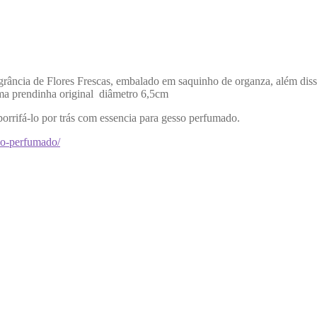
cia de Flores Frescas, embalado em saquinho de organza, além disso l
uma prendinha original diâmetro 6,5cm
borrifá-lo por trás com essencia para gesso perfumado.
sso-perfumado/