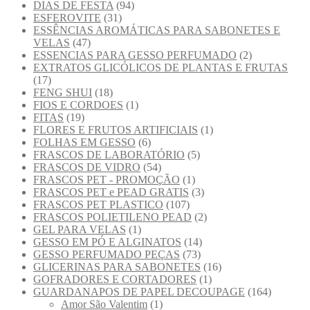
DIAS DE FESTA
(94)
ESFEROVITE
(31)
ESSÊNCIAS AROMÁTICAS PARA SABONETES E
VELAS
(47)
ESSENCIAS PARA GESSO PERFUMADO
(2)
EXTRATOS GLICÓLICOS DE PLANTAS E FRUTAS
(17)
FENG SHUI
(18)
FIOS E CORDOES
(1)
FITAS
(19)
FLORES E FRUTOS ARTIFICIAIS
(1)
FOLHAS EM GESSO
(6)
FRASCOS DE LABORATÓRIO
(5)
FRASCOS DE VIDRO
(54)
FRASCOS PET - PROMOÇÃO
(1)
FRASCOS PET e PEAD GRATIS
(3)
FRASCOS PET PLASTICO
(107)
FRASCOS POLIETILENO PEAD
(2)
GEL PARA VELAS
(1)
GESSO EM PÓ E ALGINATOS
(14)
GESSO PERFUMADO PEÇAS
(73)
GLICERINAS PARA SABONETES
(16)
GOFRADORES E CORTADORES
(1)
GUARDANAPOS DE PAPEL DECOUPAGE
(164)
Amor São Valentim
(1)