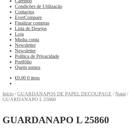
Carrinho
Condições de Utilização
Contactos
EverCompare
Finalizar compras
Lista de Desejos
Loja
Minha conta
Newsletter
Newsletter
Política de Privacidade
Portfólio
Quem somos
€
0.00
0 itens
Início
/
GUARDANAPOS DE PAPEL DECOUPAGE
/
Natal
/
GUARDANAPO L 25860
GUARDANAPO L 25860