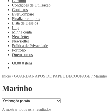
Carrinho
Condições de Utilização
Contactos
EverCompare
Finalizar compras
Lista de Desejos
Loja
Minha conta
Newsletter
Newsletter
Política de Privacidade
Portfólio
Quem somos
€
0.00
0 itens
Início
/
GUARDANAPOS DE PAPEL DECOUPAGE
/
Marinho
Marinho
A mostrar todos os 3 resultados