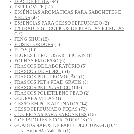
DIAS DE FESTA
(94)
ESFEROVITE
(31)
ESSÊNCIAS AROMÁTICAS PARA SABONETES E
VELAS
(47)
ESSENCIAS PARA GESSO PERFUMADO
(2)
EXTRATOS GLICÓLICOS DE PLANTAS E FRUTAS
(17)
FENG SHUI
(18)
FIOS E CORDOES
(1)
FITAS
(19)
FLORES E FRUTOS ARTIFICIAIS
(1)
FOLHAS EM GESSO
(6)
FRASCOS DE LABORATÓRIO
(5)
FRASCOS DE VIDRO
(54)
FRASCOS PET - PROMOÇÃO
(1)
FRASCOS PET e PEAD GRATIS
(3)
FRASCOS PET PLASTICO
(107)
FRASCOS POLIETILENO PEAD
(2)
GEL PARA VELAS
(1)
GESSO EM PÓ E ALGINATOS
(14)
GESSO PERFUMADO PEÇAS
(73)
GLICERINAS PARA SABONETES
(16)
GOFRADORES E CORTADORES
(1)
GUARDANAPOS DE PAPEL DECOUPAGE
(164)
Amor São Valentim
(1)