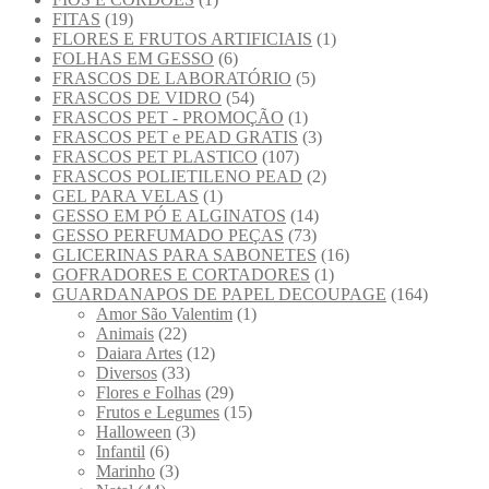
FITAS
(19)
FLORES E FRUTOS ARTIFICIAIS
(1)
FOLHAS EM GESSO
(6)
FRASCOS DE LABORATÓRIO
(5)
FRASCOS DE VIDRO
(54)
FRASCOS PET - PROMOÇÃO
(1)
FRASCOS PET e PEAD GRATIS
(3)
FRASCOS PET PLASTICO
(107)
FRASCOS POLIETILENO PEAD
(2)
GEL PARA VELAS
(1)
GESSO EM PÓ E ALGINATOS
(14)
GESSO PERFUMADO PEÇAS
(73)
GLICERINAS PARA SABONETES
(16)
GOFRADORES E CORTADORES
(1)
GUARDANAPOS DE PAPEL DECOUPAGE
(164)
Amor São Valentim
(1)
Animais
(22)
Daiara Artes
(12)
Diversos
(33)
Flores e Folhas
(29)
Frutos e Legumes
(15)
Halloween
(3)
Infantil
(6)
Marinho
(3)