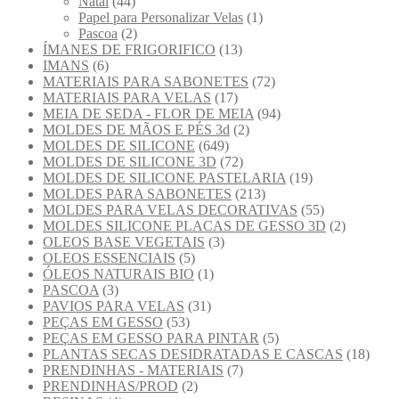
Natal
(44)
Papel para Personalizar Velas
(1)
Pascoa
(2)
ÍMANES DE FRIGORIFICO
(13)
IMANS
(6)
MATERIAIS PARA SABONETES
(72)
MATERIAIS PARA VELAS
(17)
MEIA DE SEDA - FLOR DE MEIA
(94)
MOLDES DE MÃOS E PÉS 3d
(2)
MOLDES DE SILICONE
(649)
MOLDES DE SILICONE 3D
(72)
MOLDES DE SILICONE PASTELARIA
(19)
MOLDES PARA SABONETES
(213)
MOLDES PARA VELAS DECORATIVAS
(55)
MOLDES SILICONE PLACAS DE GESSO 3D
(2)
OLEOS BASE VEGETAIS
(3)
OLEOS ESSENCIAIS
(5)
ÓLEOS NATURAIS BIO
(1)
PASCOA
(3)
PAVIOS PARA VELAS
(31)
PEÇAS EM GESSO
(53)
PEÇAS EM GESSO PARA PINTAR
(5)
PLANTAS SECAS DESIDRATADAS E CASCAS
(18)
PRENDINHAS - MATERIAIS
(7)
PRENDINHAS/PROD
(2)