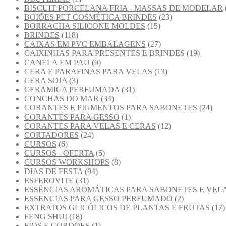
BISCUIT PORCELANA FRIA - MASSAS DE MODELAR
BOIÕES PET COSMÉTICA BRINDES
(23)
BORRACHA SILICONE MOLDES
(15)
BRINDES
(118)
CAIXAS EM PVC EMBALAGENS
(27)
CAIXINHAS PARA PRESENTES E BRINDES
(19)
CANELA EM PAU
(9)
CERA E PARAFINAS PARA VELAS
(13)
CERA SOJA
(3)
CERAMICA PERFUMADA
(31)
CONCHAS DO MAR
(34)
CORANTES E PIGMENTOS PARA SABONETES
(24)
CORANTES PARA GESSO
(1)
CORANTES PARA VELAS E CERAS
(12)
CORTADORES
(24)
CURSOS
(6)
CURSOS - OFERTA
(5)
CURSOS WORKSHOPS
(8)
DIAS DE FESTA
(94)
ESFEROVITE
(31)
ESSÊNCIAS AROMÁTICAS PARA SABONETES E VEL
ESSENCIAS PARA GESSO PERFUMADO
(2)
EXTRATOS GLICÓLICOS DE PLANTAS E FRUTAS
(17)
FENG SHUI
(18)
FIOS E CORDOES
(1)