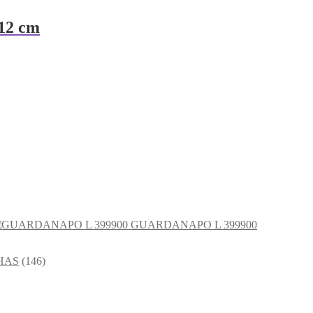
12 cm
GUARDANAPO L 399900
HAS
(146)