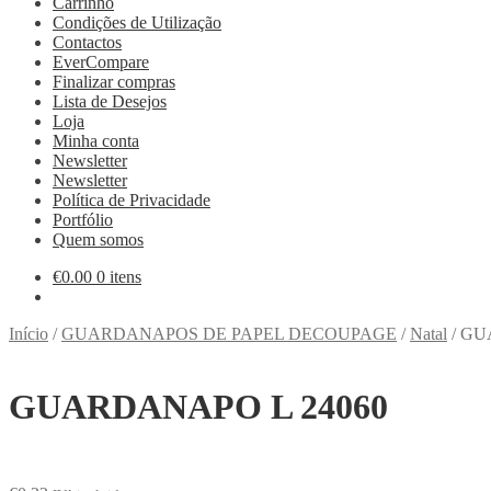
Carrinho
Condições de Utilização
Contactos
EverCompare
Finalizar compras
Lista de Desejos
Loja
Minha conta
Newsletter
Newsletter
Política de Privacidade
Portfólio
Quem somos
€
0.00
0 itens
Início
/
GUARDANAPOS DE PAPEL DECOUPAGE
/
Natal
/
GU
GUARDANAPO L 24060