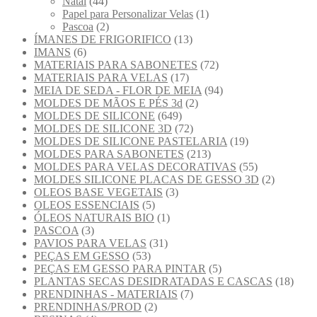
Natal
(44)
Papel para Personalizar Velas
(1)
Pascoa
(2)
ÍMANES DE FRIGORIFICO
(13)
IMANS
(6)
MATERIAIS PARA SABONETES
(72)
MATERIAIS PARA VELAS
(17)
MEIA DE SEDA - FLOR DE MEIA
(94)
MOLDES DE MÃOS E PÉS 3d
(2)
MOLDES DE SILICONE
(649)
MOLDES DE SILICONE 3D
(72)
MOLDES DE SILICONE PASTELARIA
(19)
MOLDES PARA SABONETES
(213)
MOLDES PARA VELAS DECORATIVAS
(55)
MOLDES SILICONE PLACAS DE GESSO 3D
(2)
OLEOS BASE VEGETAIS
(3)
OLEOS ESSENCIAIS
(5)
ÓLEOS NATURAIS BIO
(1)
PASCOA
(3)
PAVIOS PARA VELAS
(31)
PEÇAS EM GESSO
(53)
PEÇAS EM GESSO PARA PINTAR
(5)
PLANTAS SECAS DESIDRATADAS E CASCAS
(18)
PRENDINHAS - MATERIAIS
(7)
PRENDINHAS/PROD
(2)