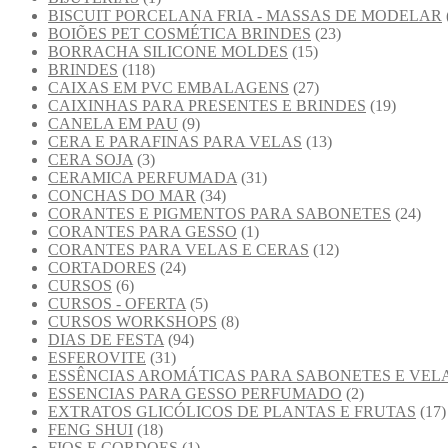
BISCUIT PORCELANA FRIA - MASSAS DE MODELAR
BOIÕES PET COSMÉTICA BRINDES
(23)
BORRACHA SILICONE MOLDES
(15)
BRINDES
(118)
CAIXAS EM PVC EMBALAGENS
(27)
CAIXINHAS PARA PRESENTES E BRINDES
(19)
CANELA EM PAU
(9)
CERA E PARAFINAS PARA VELAS
(13)
CERA SOJA
(3)
CERAMICA PERFUMADA
(31)
CONCHAS DO MAR
(34)
CORANTES E PIGMENTOS PARA SABONETES
(24)
CORANTES PARA GESSO
(1)
CORANTES PARA VELAS E CERAS
(12)
CORTADORES
(24)
CURSOS
(6)
CURSOS - OFERTA
(5)
CURSOS WORKSHOPS
(8)
DIAS DE FESTA
(94)
ESFEROVITE
(31)
ESSÊNCIAS AROMÁTICAS PARA SABONETES E VEL
ESSENCIAS PARA GESSO PERFUMADO
(2)
EXTRATOS GLICÓLICOS DE PLANTAS E FRUTAS
(17)
FENG SHUI
(18)
FIOS E CORDOES
(1)