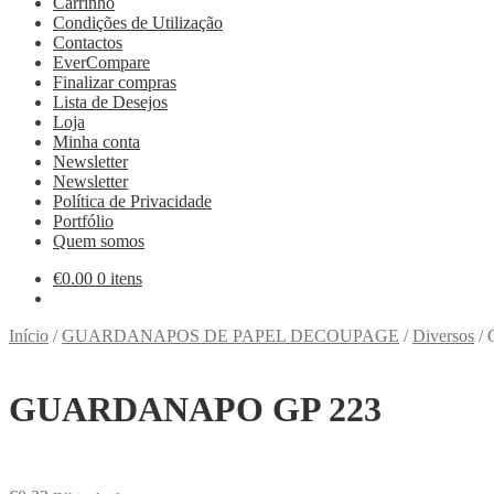
Carrinho
Condições de Utilização
Contactos
EverCompare
Finalizar compras
Lista de Desejos
Loja
Minha conta
Newsletter
Newsletter
Política de Privacidade
Portfólio
Quem somos
€
0.00
0 itens
Início
/
GUARDANAPOS DE PAPEL DECOUPAGE
/
Diversos
/
GUARDANAPO GP 223