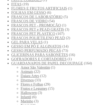
FITAS
(19)
FLORES E FRUTOS ARTIFICIAIS
(1)
FOLHAS EM GESSO
(6)
FRASCOS DE LABORATÓRIO
(5)
FRASCOS DE VIDRO
(54)
FRASCOS PET - PROMOÇÃO
(1)
FRASCOS PET e PEAD GRATIS
(3)
FRASCOS PET PLASTICO
(107)
FRASCOS POLIETILENO PEAD
(2)
GEL PARA VELAS
(1)
GESSO EM PÓ E ALGINATOS
(14)
GESSO PERFUMADO PEÇAS
(73)
GLICERINAS PARA SABONETES
(16)
GOFRADORES E CORTADORES
(1)
GUARDANAPOS DE PAPEL DECOUPAGE
(164)
Amor São Valentim
(1)
Animais
(22)
Daiara Artes
(12)
Diversos
(33)
Flores e Folhas
(29)
Frutos e Legumes
(15)
Halloween
(3)
Infantil
(6)
Marinho
(3)