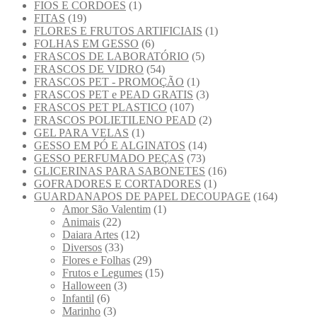
FIOS E CORDOES
(1)
FITAS
(19)
FLORES E FRUTOS ARTIFICIAIS
(1)
FOLHAS EM GESSO
(6)
FRASCOS DE LABORATÓRIO
(5)
FRASCOS DE VIDRO
(54)
FRASCOS PET - PROMOÇÃO
(1)
FRASCOS PET e PEAD GRATIS
(3)
FRASCOS PET PLASTICO
(107)
FRASCOS POLIETILENO PEAD
(2)
GEL PARA VELAS
(1)
GESSO EM PÓ E ALGINATOS
(14)
GESSO PERFUMADO PEÇAS
(73)
GLICERINAS PARA SABONETES
(16)
GOFRADORES E CORTADORES
(1)
GUARDANAPOS DE PAPEL DECOUPAGE
(164)
Amor São Valentim
(1)
Animais
(22)
Daiara Artes
(12)
Diversos
(33)
Flores e Folhas
(29)
Frutos e Legumes
(15)
Halloween
(3)
Infantil
(6)
Marinho
(3)