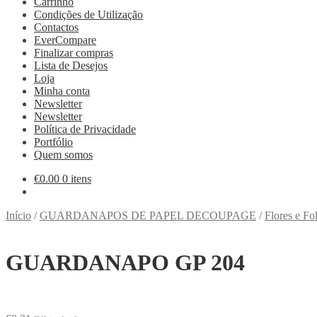
Carrinho
Condições de Utilização
Contactos
EverCompare
Finalizar compras
Lista de Desejos
Loja
Minha conta
Newsletter
Newsletter
Política de Privacidade
Portfólio
Quem somos
€
0.00
0 itens
Início
/
GUARDANAPOS DE PAPEL DECOUPAGE
/
Flores e Fo
GUARDANAPO GP 204