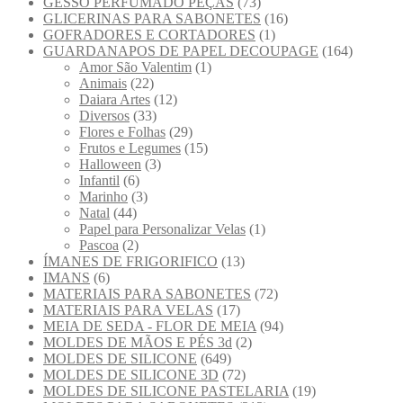
GESSO PERFUMADO PEÇAS
(73)
GLICERINAS PARA SABONETES
(16)
GOFRADORES E CORTADORES
(1)
GUARDANAPOS DE PAPEL DECOUPAGE
(164)
Amor São Valentim
(1)
Animais
(22)
Daiara Artes
(12)
Diversos
(33)
Flores e Folhas
(29)
Frutos e Legumes
(15)
Halloween
(3)
Infantil
(6)
Marinho
(3)
Natal
(44)
Papel para Personalizar Velas
(1)
Pascoa
(2)
ÍMANES DE FRIGORIFICO
(13)
IMANS
(6)
MATERIAIS PARA SABONETES
(72)
MATERIAIS PARA VELAS
(17)
MEIA DE SEDA - FLOR DE MEIA
(94)
MOLDES DE MÃOS E PÉS 3d
(2)
MOLDES DE SILICONE
(649)
MOLDES DE SILICONE 3D
(72)
MOLDES DE SILICONE PASTELARIA
(19)