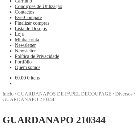
Carrinho
Condições de Utilização
Contactos
EverCompare
Finalizar compras
Lista de Desejos
Loja
Minha conta
Newsletter
Newsletter
Política de Privacidade
Portfólio
Quem somos
€
0.00
0 itens
Início
/
GUARDANAPOS DE PAPEL DECOUPAGE
/
Diversos
/
GUARDANAPO 210344
GUARDANAPO 210344