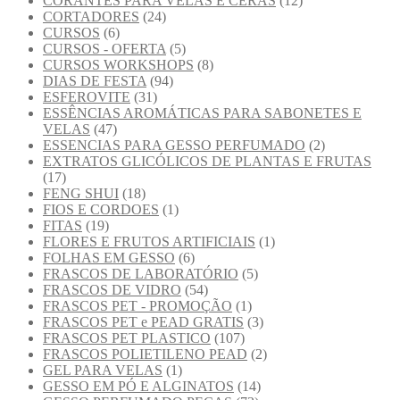
CORANTES PARA VELAS E CERAS
(12)
CORTADORES
(24)
CURSOS
(6)
CURSOS - OFERTA
(5)
CURSOS WORKSHOPS
(8)
DIAS DE FESTA
(94)
ESFEROVITE
(31)
ESSÊNCIAS AROMÁTICAS PARA SABONETES E
VELAS
(47)
ESSENCIAS PARA GESSO PERFUMADO
(2)
EXTRATOS GLICÓLICOS DE PLANTAS E FRUTAS
(17)
FENG SHUI
(18)
FIOS E CORDOES
(1)
FITAS
(19)
FLORES E FRUTOS ARTIFICIAIS
(1)
FOLHAS EM GESSO
(6)
FRASCOS DE LABORATÓRIO
(5)
FRASCOS DE VIDRO
(54)
FRASCOS PET - PROMOÇÃO
(1)
FRASCOS PET e PEAD GRATIS
(3)
FRASCOS PET PLASTICO
(107)
FRASCOS POLIETILENO PEAD
(2)
GEL PARA VELAS
(1)
GESSO EM PÓ E ALGINATOS
(14)