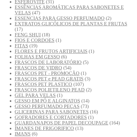
ESFEROVITE
(31)
ESSÊNCIAS AROMÁTICAS PARA SABONETES E
VELAS
(47)
ESSENCIAS PARA GESSO PERFUMADO
(2)
EXTRATOS GLICÓLICOS DE PLANTAS E FRUTAS
(17)
FENG SHUI
(18)
FIOS E CORDOES
(1)
FITAS
(19)
FLORES E FRUTOS ARTIFICIAIS
(1)
FOLHAS EM GESSO
(6)
FRASCOS DE LABORATÓRIO
(5)
FRASCOS DE VIDRO
(54)
FRASCOS PET - PROMOÇÃO
(1)
FRASCOS PET e PEAD GRATIS
(3)
FRASCOS PET PLASTICO
(107)
FRASCOS POLIETILENO PEAD
(2)
GEL PARA VELAS
(1)
GESSO EM PÓ E ALGINATOS
(14)
GESSO PERFUMADO PEÇAS
(73)
GLICERINAS PARA SABONETES
(16)
GOFRADORES E CORTADORES
(1)
GUARDANAPOS DE PAPEL DECOUPAGE
(164)
ÍMANES DE FRIGORIFICO
(13)
IMANS
(6)