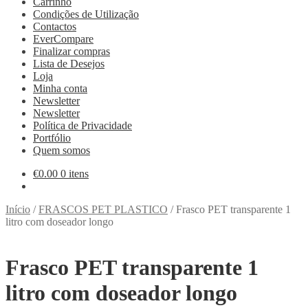
Carrinho
Condições de Utilização
Contactos
EverCompare
Finalizar compras
Lista de Desejos
Loja
Minha conta
Newsletter
Newsletter
Política de Privacidade
Portfólio
Quem somos
€
0.00
0 itens
Início
/
FRASCOS PET PLASTICO
/
Frasco PET transparente 1
litro com doseador longo
Frasco PET transparente 1
litro com doseador longo