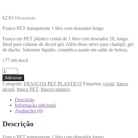
€
2.03
IVA incluido
Frasco PET transparente 1 litro com doseador longo
Frasco em PET plástico cristal de 1 litro com doseador 28, longo.
Ideal para colunas de álcool gel. Além disso serve para champô, gel
de duche. Sabonete liquido, cosmética usado em salão de beleza.
177 em stock
Adicionar
Categoria:
FRASCOS PET PLASTICO
Etiquetas:
covid
,
frasco
alcool
,
frasco PET
,
frascos plastico
Descrição
Informação adicional
Avaliações (0)
Descrição
Frasco PET transparente 1 litro com doseador longo