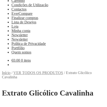
Carrinho
Condições de Utilização
Contactos
EverCompare
Finalizar compras
Lista de Desejos
Loja
Minha conta
Newsletter
Newsletter
Política de Privacidade
Portfólio
Quem somos
€
0.00
0 itens
Início
/
VER TODOS OS PRODUTOS
/
Extrato Glicólico
Cavalinha
Extrato Glicólico Cavalinha