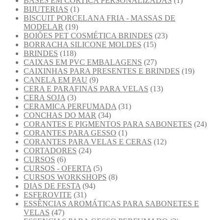
BASES EM CORTIÇA PERSONALIZADAS
(1)
BIJUTERIAS
(1)
BISCUIT PORCELANA FRIA - MASSAS DE
MODELAR
(19)
BOIÕES PET COSMÉTICA BRINDES
(23)
BORRACHA SILICONE MOLDES
(15)
BRINDES
(118)
CAIXAS EM PVC EMBALAGENS
(27)
CAIXINHAS PARA PRESENTES E BRINDES
(19)
CANELA EM PAU
(9)
CERA E PARAFINAS PARA VELAS
(13)
CERA SOJA
(3)
CERAMICA PERFUMADA
(31)
CONCHAS DO MAR
(34)
CORANTES E PIGMENTOS PARA SABONETES
(24)
CORANTES PARA GESSO
(1)
CORANTES PARA VELAS E CERAS
(12)
CORTADORES
(24)
CURSOS
(6)
CURSOS - OFERTA
(5)
CURSOS WORKSHOPS
(8)
DIAS DE FESTA
(94)
ESFEROVITE
(31)
ESSÊNCIAS AROMÁTICAS PARA SABONETES E
VELAS
(47)