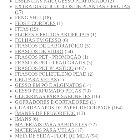
ESSENCIAS PARA GESSO PERFUMADO
(2)
EXTRATOS GLICÓLICOS DE PLANTAS E FRUTAS
(17)
FENG SHUI
(18)
FIOS E CORDOES
(1)
FITAS
(19)
FLORES E FRUTOS ARTIFICIAIS
(1)
FOLHAS EM GESSO
(6)
FRASCOS DE LABORATÓRIO
(5)
FRASCOS DE VIDRO
(54)
FRASCOS PET - PROMOÇÃO
(1)
FRASCOS PET e PEAD GRATIS
(3)
FRASCOS PET PLASTICO
(107)
FRASCOS POLIETILENO PEAD
(2)
GEL PARA VELAS
(1)
GESSO EM PÓ E ALGINATOS
(14)
GESSO PERFUMADO PEÇAS
(73)
GLICERINAS PARA SABONETES
(16)
GOFRADORES E CORTADORES
(1)
GUARDANAPOS DE PAPEL DECOUPAGE
(164)
ÍMANES DE FRIGORIFICO
(13)
IMANS
(6)
MATERIAIS PARA SABONETES
(72)
MATERIAIS PARA VELAS
(17)
MEIA DE SEDA - FLOR DE MEIA
(94)