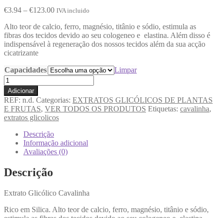
€
3.94
–
€
123.00
IVA incluido
Alto teor de calcio, ferro, magnésio, titânio e sódio, estimula as
fibras dos tecidos devido ao seu cologeneo e elastina. Além disso é
indispensável à regeneração dos nossos tecidos além da sua acção
cicatrizante
Capacidades
Limpar
Adicionar
REF:
n.d.
Categorias:
EXTRATOS GLICÓLICOS DE PLANTAS
E FRUTAS
,
VER TODOS OS PRODUTOS
Etiquetas:
cavalinha
,
extratos glicolicos
Descrição
Informação adicional
Avaliações (0)
Descrição
Extrato Glicólico Cavalinha
Rico em Silica. Alto teor de calcio, ferro, magnésio, titânio e sódio,