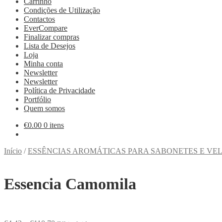
Carrinho
Condições de Utilização
Contactos
EverCompare
Finalizar compras
Lista de Desejos
Loja
Minha conta
Newsletter
Newsletter
Política de Privacidade
Portfólio
Quem somos
€
0.00
0 itens
Início
/
ESSÊNCIAS AROMÁTICAS PARA SABONETES E VE
Essencia Camomila