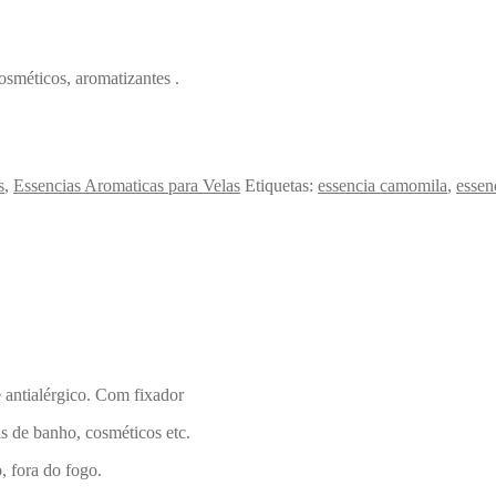
cosméticos, aromatizantes .
s
,
Essencias Aromaticas para Velas
Etiquetas:
essencia camomila
,
essen
 e antialérgico. Com fixador
is de banho, cosméticos etc.
, fora do fogo.