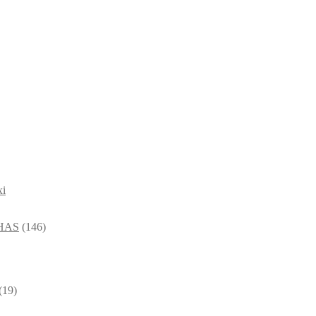
xi
HAS
(146)
(19)