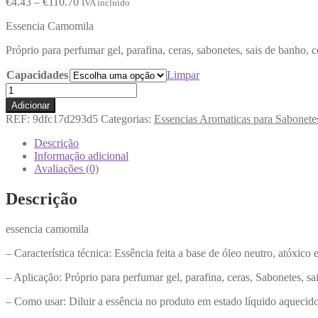
€
4.43
–
€
110.70
IVA incluido
Essencia Camomila
Próprio para perfumar gel, parafina, ceras, sabonetes, sais de banho, 
Capacidades
Limpar
Adicionar
REF:
9dfc17d293d5
Categorias:
Essencias Aromaticas para Sabonete
Descrição
Informação adicional
Avaliações (0)
Descrição
essencia camomila
– Característica técnica: Essência feita a base de óleo neutro, atóxico
– Aplicação: Próprio para perfumar gel, parafina, ceras, Sabonetes, sa
– Como usar: Diluir a essência no produto em estado líquido aquecido