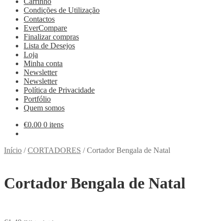
Carrinho
Condições de Utilização
Contactos
EverCompare
Finalizar compras
Lista de Desejos
Loja
Minha conta
Newsletter
Newsletter
Política de Privacidade
Portfólio
Quem somos
€
0.00
0 itens
Início
/
CORTADORES
/
Cortador Bengala de Natal
Cortador Bengala de Natal