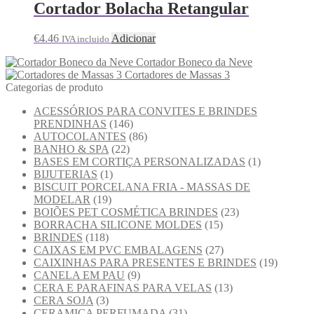
Cortador Bolacha Retangular
€
4.46
Adicionar
IVA incluido
Cortador Boneco da Neve
Cortadores de Massas 3
Categorias de produto
ACESSÓRIOS PARA CONVITES E BRINDES
PRENDINHAS
(146)
AUTOCOLANTES
(86)
BANHO & SPA
(22)
BASES EM CORTIÇA PERSONALIZADAS
(1)
BIJUTERIAS
(1)
BISCUIT PORCELANA FRIA - MASSAS DE
MODELAR
(19)
BOIÕES PET COSMÉTICA BRINDES
(23)
BORRACHA SILICONE MOLDES
(15)
BRINDES
(118)
CAIXAS EM PVC EMBALAGENS
(27)
CAIXINHAS PARA PRESENTES E BRINDES
(19)
CANELA EM PAU
(9)
CERA E PARAFINAS PARA VELAS
(13)
CERA SOJA
(3)
CERAMICA PERFUMADA
(31)