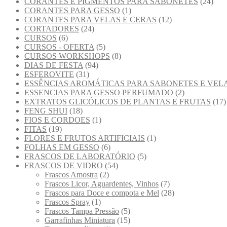
CORANTES E PIGMENTOS PARA SABONETES
(24)
CORANTES PARA GESSO
(1)
CORANTES PARA VELAS E CERAS
(12)
CORTADORES
(24)
CURSOS
(6)
CURSOS - OFERTA
(5)
CURSOS WORKSHOPS
(8)
DIAS DE FESTA
(94)
ESFEROVITE
(31)
ESSÊNCIAS AROMÁTICAS PARA SABONETES E VEL
ESSENCIAS PARA GESSO PERFUMADO
(2)
EXTRATOS GLICÓLICOS DE PLANTAS E FRUTAS
(17)
FENG SHUI
(18)
FIOS E CORDOES
(1)
FITAS
(19)
FLORES E FRUTOS ARTIFICIAIS
(1)
FOLHAS EM GESSO
(6)
FRASCOS DE LABORATÓRIO
(5)
FRASCOS DE VIDRO
(54)
Frascos Amostra
(2)
Frascos Licor, Aguardentes, Vinhos
(7)
Frascos para Doce e compota e Mel
(28)
Frascos Spray
(1)
Frascos Tampa Pressão
(5)
Garrafinhas Miniatura
(15)