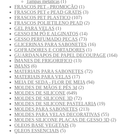
Tampas metálicas
(1)
FRASCOS PET - PROMOÇÃO
(1)
FRASCOS PET e PEAD GRATIS
(3)
FRASCOS PET PLASTICO
(107)
FRASCOS POLIETILENO PEAD
(2)
GEL PARA VELAS
(1)
GESSO EM PÓ E ALGINATOS
(14)
GESSO PERFUMADO PEÇAS
(73)
GLICERINAS PARA SABONETES
(16)
GOFRADORES E CORTADORES
(1)
GUARDANAPOS DE PAPEL DECOUPAGE
(164)
ÍMANES DE FRIGORIFICO
(13)
IMANS
(6)
MATERIAIS PARA SABONETES
(72)
MATERIAIS PARA VELAS
(17)
MEIA DE SEDA - FLOR DE MEIA
(94)
MOLDES DE MÃOS E PÉS 3d
(2)
MOLDES DE SILICONE
(649)
MOLDES DE SILICONE 3D
(72)
MOLDES DE SILICONE PASTELARIA
(19)
MOLDES PARA SABONETES
(213)
MOLDES PARA VELAS DECORATIVAS
(55)
MOLDES SILICONE PLACAS DE GESSO 3D
(2)
OLEOS BASE VEGETAIS
(3)
OLEOS ESSENCIAIS
(5)