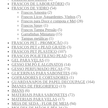
FRASCOS DE LABORATÓRIO
(5)
FRASCOS DE VIDRO
(54)
Frascos Amostra
(2)
Frascos Licor, Aguardentes, Vinhos
(7)
Frascos para Doce e compota e Mel
(28)
Frascos Spray
(1)
Frascos Tampa Pressão
(5)
Garrafinhas Miniatura
(15)
Tampas metálicas
(1)
FRASCOS PET - PROMOÇÃO
(1)
FRASCOS PET e PEAD GRATIS
(3)
FRASCOS PET PLASTICO
(107)
FRASCOS POLIETILENO PEAD
(2)
GEL PARA VELAS
(1)
GESSO EM PÓ E ALGINATOS
(14)
GESSO PERFUMADO PEÇAS
(73)
GLICERINAS PARA SABONETES
(16)
GOFRADORES E CORTADORES
(1)
GUARDANAPOS DE PAPEL DECOUPAGE
(164)
ÍMANES DE FRIGORIFICO
(13)
IMANS
(6)
MATERIAIS PARA SABONETES
(72)
MATERIAIS PARA VELAS
(17)
MEIA DE SEDA - FLOR DE MEIA
(94)
MOLDES DE MÃOS E PÉS 3d
(2)