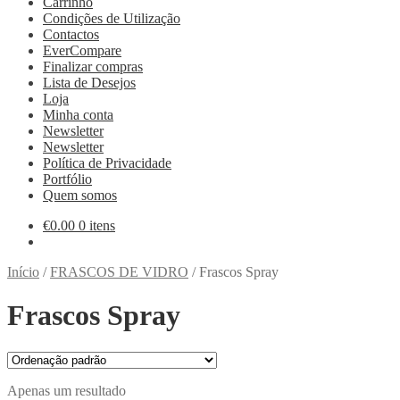
Carrinho
Condições de Utilização
Contactos
EverCompare
Finalizar compras
Lista de Desejos
Loja
Minha conta
Newsletter
Newsletter
Política de Privacidade
Portfólio
Quem somos
€
0.00
0 itens
Início
/
FRASCOS DE VIDRO
/
Frascos Spray
Frascos Spray
Apenas um resultado