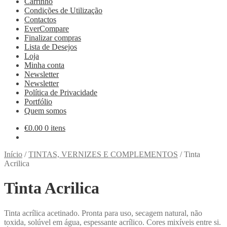
Carrinho
Condições de Utilização
Contactos
EverCompare
Finalizar compras
Lista de Desejos
Loja
Minha conta
Newsletter
Newsletter
Política de Privacidade
Portfólio
Quem somos
€
0.00
0 itens
Início
/
TINTAS, VERNIZES E COMPLEMENTOS
/
Tinta
Acrilica
Tinta Acrilica
Tinta acrílica acetinado. Pronta para uso, secagem natural, não
toxida, solúvel em água, espessante acrílico. Cores mixíveis entre si.