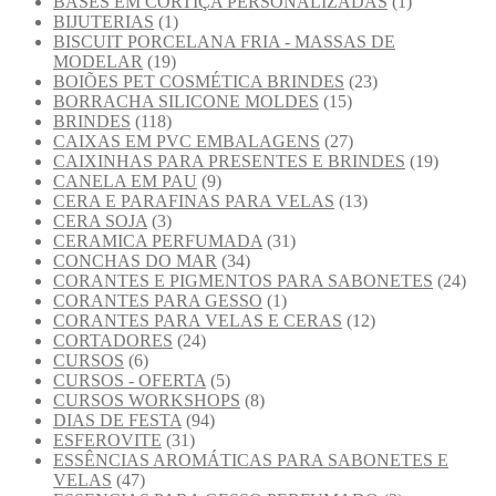
BASES EM CORTIÇA PERSONALIZADAS
(1)
BIJUTERIAS
(1)
BISCUIT PORCELANA FRIA - MASSAS DE
MODELAR
(19)
BOIÕES PET COSMÉTICA BRINDES
(23)
BORRACHA SILICONE MOLDES
(15)
BRINDES
(118)
CAIXAS EM PVC EMBALAGENS
(27)
CAIXINHAS PARA PRESENTES E BRINDES
(19)
CANELA EM PAU
(9)
CERA E PARAFINAS PARA VELAS
(13)
CERA SOJA
(3)
CERAMICA PERFUMADA
(31)
CONCHAS DO MAR
(34)
CORANTES E PIGMENTOS PARA SABONETES
(24)
CORANTES PARA GESSO
(1)
CORANTES PARA VELAS E CERAS
(12)
CORTADORES
(24)
CURSOS
(6)
CURSOS - OFERTA
(5)
CURSOS WORKSHOPS
(8)
DIAS DE FESTA
(94)
ESFEROVITE
(31)
ESSÊNCIAS AROMÁTICAS PARA SABONETES E
VELAS
(47)