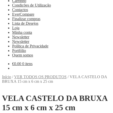
Carrinho
Condições de Utilização
Contactos
EverCompare
Finalizar compras
Lista de Desejos
Loja
Minha conta
Newsletter
Newsletter
Política de Privacidade
Portfólio
Quem somos
€
0.00
0 itens
Início
/
VER TODOS OS PRODUTOS
/
VELA CASTELO DA
BRUXA 15 cm x 6 cm x 25 cm
VELA CASTELO DA BRUXA
15 cm x 6 cm x 25 cm