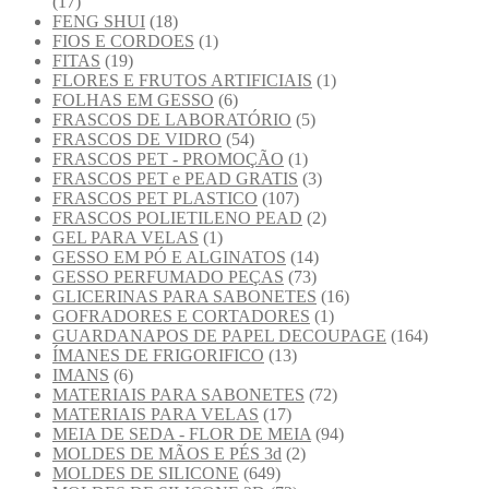
(17)
FENG SHUI
(18)
FIOS E CORDOES
(1)
FITAS
(19)
FLORES E FRUTOS ARTIFICIAIS
(1)
FOLHAS EM GESSO
(6)
FRASCOS DE LABORATÓRIO
(5)
FRASCOS DE VIDRO
(54)
FRASCOS PET - PROMOÇÃO
(1)
FRASCOS PET e PEAD GRATIS
(3)
FRASCOS PET PLASTICO
(107)
FRASCOS POLIETILENO PEAD
(2)
GEL PARA VELAS
(1)
GESSO EM PÓ E ALGINATOS
(14)
GESSO PERFUMADO PEÇAS
(73)
GLICERINAS PARA SABONETES
(16)
GOFRADORES E CORTADORES
(1)
GUARDANAPOS DE PAPEL DECOUPAGE
(164)
ÍMANES DE FRIGORIFICO
(13)
IMANS
(6)
MATERIAIS PARA SABONETES
(72)
MATERIAIS PARA VELAS
(17)
MEIA DE SEDA - FLOR DE MEIA
(94)
MOLDES DE MÃOS E PÉS 3d
(2)
MOLDES DE SILICONE
(649)