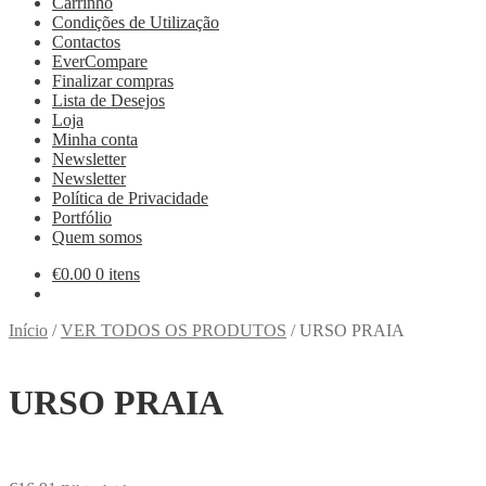
Carrinho
Condições de Utilização
Contactos
EverCompare
Finalizar compras
Lista de Desejos
Loja
Minha conta
Newsletter
Newsletter
Política de Privacidade
Portfólio
Quem somos
€
0.00
0 itens
Início
/
VER TODOS OS PRODUTOS
/
URSO PRAIA
URSO PRAIA