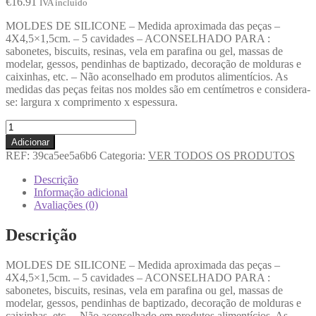
€
16.91
IVA incluido
MOLDES DE SILICONE – Medida aproximada das peças –
4X4,5×1,5cm. – 5 cavidades – ACONSELHADO PARA :
sabonetes, biscuits, resinas, vela em parafina ou gel, massas de
modelar, gessos, pendinhas de baptizado, decoração de molduras e
caixinhas, etc. – Não aconselhado em produtos alimentícios. As
medidas das peças feitas nos moldes são em centímetros e considera-
se: largura x comprimento x espessura.
Adicionar
REF:
39ca5ee5a6b6
Categoria:
VER TODOS OS PRODUTOS
Descrição
Informação adicional
Avaliações (0)
Descrição
MOLDES DE SILICONE – Medida aproximada das peças –
4X4,5×1,5cm. – 5 cavidades – ACONSELHADO PARA :
sabonetes, biscuits, resinas, vela em parafina ou gel, massas de
modelar, gessos, pendinhas de baptizado, decoração de molduras e
caixinhas, etc. – Não aconselhado em produtos alimentícios. As