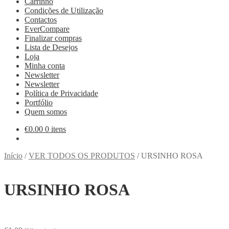
Carrinho
Condições de Utilização
Contactos
EverCompare
Finalizar compras
Lista de Desejos
Loja
Minha conta
Newsletter
Newsletter
Política de Privacidade
Portfólio
Quem somos
€
0.00
0 itens
Início
/
VER TODOS OS PRODUTOS
/
URSINHO ROSA
URSINHO ROSA