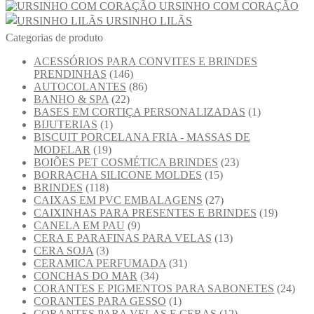
URSINHO COM CORAÇÃO
URSINHO LILÃS
Categorias de produto
ACESSÓRIOS PARA CONVITES E BRINDES
PRENDINHAS
(146)
AUTOCOLANTES
(86)
BANHO & SPA
(22)
BASES EM CORTIÇA PERSONALIZADAS
(1)
BIJUTERIAS
(1)
BISCUIT PORCELANA FRIA - MASSAS DE
MODELAR
(19)
BOIÕES PET COSMÉTICA BRINDES
(23)
BORRACHA SILICONE MOLDES
(15)
BRINDES
(118)
CAIXAS EM PVC EMBALAGENS
(27)
CAIXINHAS PARA PRESENTES E BRINDES
(19)
CANELA EM PAU
(9)
CERA E PARAFINAS PARA VELAS
(13)
CERA SOJA
(3)
CERAMICA PERFUMADA
(31)
CONCHAS DO MAR
(34)
CORANTES E PIGMENTOS PARA SABONETES
(24)
CORANTES PARA GESSO
(1)
CORANTES PARA VELAS E CERAS
(12)