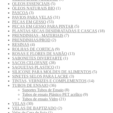
OLEOS ESSENCIAIS
(5)
ÓLEOS NATURAIS BIO
(1)
PASCOA
(3)
PAVIOS PARA VELAS
(31)
PEÇAS EM GESSO
(53)
PEÇAS EM GESSO PARA PINTAR
(5)
PLANTAS SECAS DESIDRATADAS E CASCAS
(18)
PRENDINHAS - MATERIAIS
(7)
PRENDINHAS/PROD
(2)
RESINAS
(4)
ROLHAS DE CORTIÇA
(9)
ROSAS E FLORES DE SABÃO
(13)
SABONETES DIVERTARTE
(1)
SACOS CELOFANE
(28)
SAQUETAS PLASTICO
(1)
SILICONE PARA MOLDES DE ALIMENTOS
(5)
SINETES SELOS PARA LACRE
(3)
TINTAS, VERNIZES E COMPLEMENTOS
(14)
TUBOS DE ENSAIO
(36)
Suportes Tubos de Ensaio
(8)
Tubos de ensaio Plástico PET acrílico
(9)
Tubos de ensaio Vidro
(21)
VELAS
(30)
VELAS DE BAPTIZADO
(2)
Velas de Cera de Soja
(1)