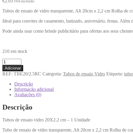
€
2.03
IVA incluido
Tubos de ensaio de vidro transparente, Alt 20cm x 2,2 cm Rolha de co
Ideal para convites de casamento, batizado, aniversário, festas. Além 
Pode ainda usar como brinde publicitário para ofertas aos seus clientes
210 em stock
Adicionar
REF:
TBE20/2.5RC
Categoria:
Tubos de ensaio Vidro
Etiqueta:
tubo
Descrição
Informação adicional
Avaliações (0)
Descrição
Tubos de ensaio vidro 20X2.2 cm – 1 Unidade
Tubo de ensaio de vidro transparente, Alt 20cm x 2,2 cm Rolha de cor