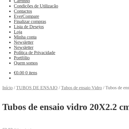
Carrinho
Condições de Utilização
Contactos
EverCompare
Finalizar compras
Lista de Desejos
Loja
Minha conta
Newsletter
Newsletter
Política de Privacidade
Portfólio
Quem somos
€
0.00
0 itens
Início
/
TUBOS DE ENSAIO
/
Tubos de ensaio Vidro
/
Tubos de en
Tubos de ensaio vidro 20X2.2 c