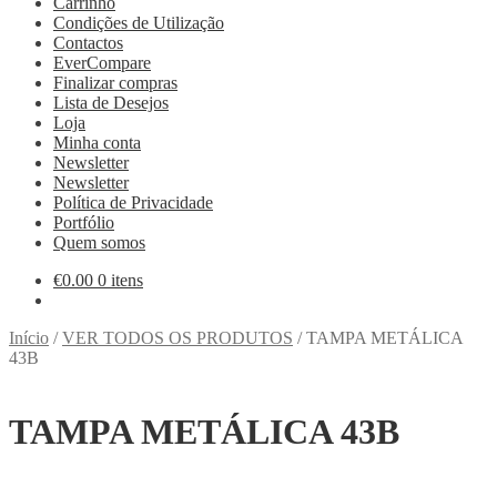
Carrinho
Condições de Utilização
Contactos
EverCompare
Finalizar compras
Lista de Desejos
Loja
Minha conta
Newsletter
Newsletter
Política de Privacidade
Portfólio
Quem somos
€
0.00
0 itens
Início
/
VER TODOS OS PRODUTOS
/
TAMPA METÁLICA
43B
TAMPA METÁLICA 43B