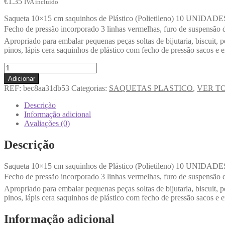
€
1.35
IVA incluido
Saqueta 10×15 cm saquinhos de Plástico (Polietileno) 10 UNIDAD
Fecho de pressão incorporado 3 linhas vermelhas, furo de suspensão 
Apropriado para embalar pequenas peças soltas de bijutaria, biscuit, p
pinos, lápis cera saquinhos de plástico com fecho de pressão sacos e 
Adicionar
REF:
bec8aa31db53
Categorias:
SAQUETAS PLASTICO
,
VER T
Descrição
Informação adicional
Avaliações (0)
Descrição
Saqueta 10×15 cm saquinhos de Plástico (Polietileno) 10 UNIDAD
Fecho de pressão incorporado 3 linhas vermelhas, furo de suspensão 
Apropriado para embalar pequenas peças soltas de bijutaria, biscuit, p
pinos, lápis cera saquinhos de plástico com fecho de pressão sacos e 
Informação adicional