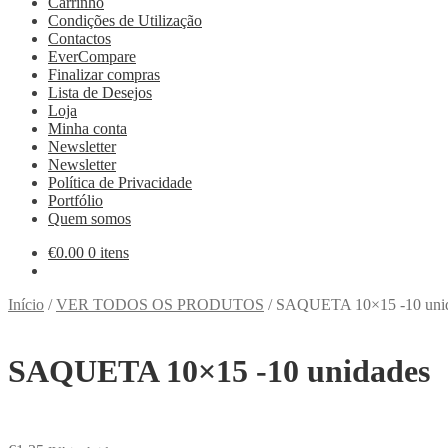
Carrinho
Condições de Utilização
Contactos
EverCompare
Finalizar compras
Lista de Desejos
Loja
Minha conta
Newsletter
Newsletter
Política de Privacidade
Portfólio
Quem somos
€
0.00
0 itens
Início
/
VER TODOS OS PRODUTOS
/
SAQUETA 10×15 -10 uni
SAQUETA 10×15 -10 unidades