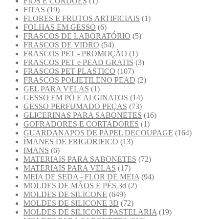
FIOS E CORDOES
(1)
FITAS
(19)
FLORES E FRUTOS ARTIFICIAIS
(1)
FOLHAS EM GESSO
(6)
FRASCOS DE LABORATÓRIO
(5)
FRASCOS DE VIDRO
(54)
FRASCOS PET - PROMOÇÃO
(1)
FRASCOS PET e PEAD GRATIS
(3)
FRASCOS PET PLASTICO
(107)
FRASCOS POLIETILENO PEAD
(2)
GEL PARA VELAS
(1)
GESSO EM PÓ E ALGINATOS
(14)
GESSO PERFUMADO PEÇAS
(73)
GLICERINAS PARA SABONETES
(16)
GOFRADORES E CORTADORES
(1)
GUARDANAPOS DE PAPEL DECOUPAGE
(164)
ÍMANES DE FRIGORIFICO
(13)
IMANS
(6)
MATERIAIS PARA SABONETES
(72)
MATERIAIS PARA VELAS
(17)
MEIA DE SEDA - FLOR DE MEIA
(94)
MOLDES DE MÃOS E PÉS 3d
(2)
MOLDES DE SILICONE
(649)
MOLDES DE SILICONE 3D
(72)
MOLDES DE SILICONE PASTELARIA
(19)