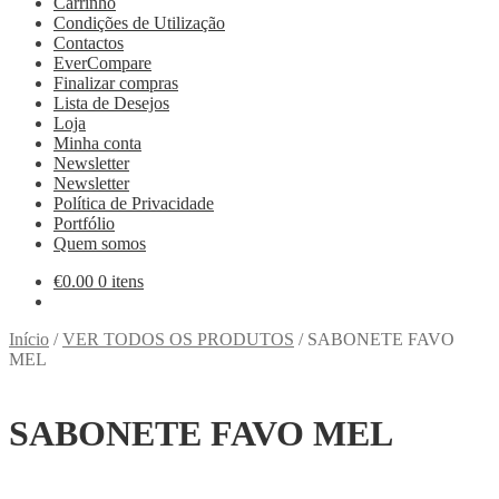
Carrinho
Condições de Utilização
Contactos
EverCompare
Finalizar compras
Lista de Desejos
Loja
Minha conta
Newsletter
Newsletter
Política de Privacidade
Portfólio
Quem somos
€
0.00
0 itens
Início
/
VER TODOS OS PRODUTOS
/
SABONETE FAVO
MEL
SABONETE FAVO MEL